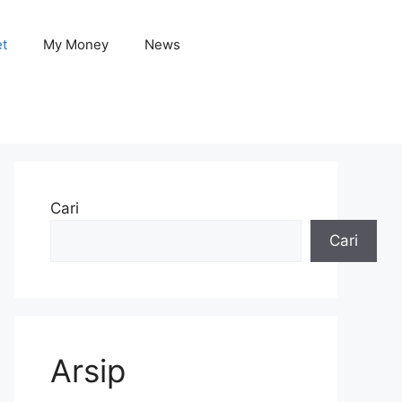
et
My Money
News
Cari
Cari
Arsip