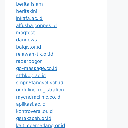
berita islam
beritakini
inkafa.ac.id
alfusha.ponpes.id
mogfest
dannews
balqis.or.id
relawan-tik.or.id
radarbogor
go-massage.co.id
stthkbp.ac.id
smpn5tangsel.sch.id
onduline-registration.id
rayendraclinic.co.id
aplikasi.ac.id
kontroversi.or.id
gerakaceh.or.id
kaltimcemerlang.or.id