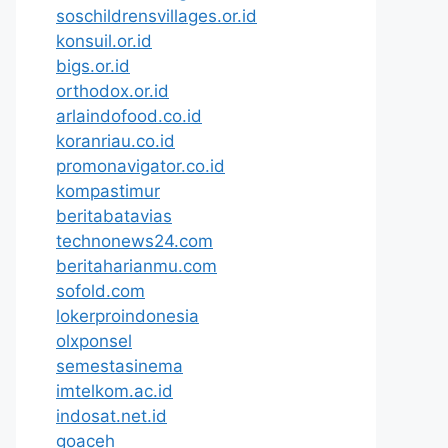
soschildrensvillages.or.id
konsuil.or.id
bigs.or.id
orthodox.or.id
arlaindofood.co.id
koranriau.co.id
promonavigator.co.id
kompastimur
beritabatavias
technonews24.com
beritaharianmu.com
sofold.com
lokerproindonesia
olxponsel
semestasinema
imtelkom.ac.id
indosat.net.id
goaceh