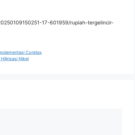
0250109150251-17-601959/rupiah-tergelincir-
Implementasi Coretax
lirisasi Nikel