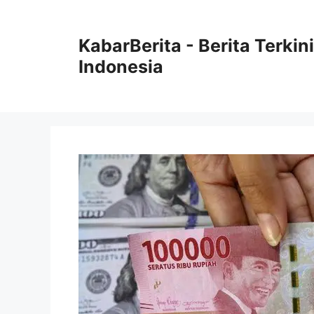
Langsung
ke
KabarBerita - Berita Terki
isi
Indonesia