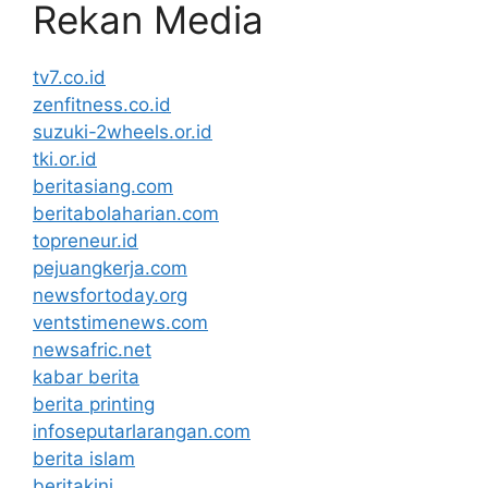
Rekan Media
tv7.co.id
zenfitness.co.id
suzuki-2wheels.or.id
tki.or.id
beritasiang.com
beritabolaharian.com
topreneur.id
pejuangkerja.com
newsfortoday.org
ventstimenews.com
newsafric.net
kabar berita
berita printing
infoseputarlarangan.com
berita islam
beritakini