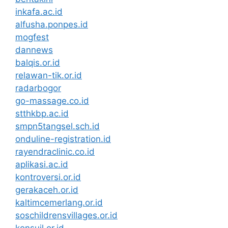
inkafa.ac.id
alfusha.ponpes.id
mogfest
dannews
balqis.or.id
relawan-tik.or.id
radarbogor
go-massage.co.id
stthkbp.ac.id
smpn5tangsel.sch.id
onduline-registration.id
rayendraclinic.co.id
aplikasi.ac.id
kontroversi.or.id
gerakaceh.or.id
kaltimcemerlang.or.id
soschildrensvillages.or.id
konsuil.or.id