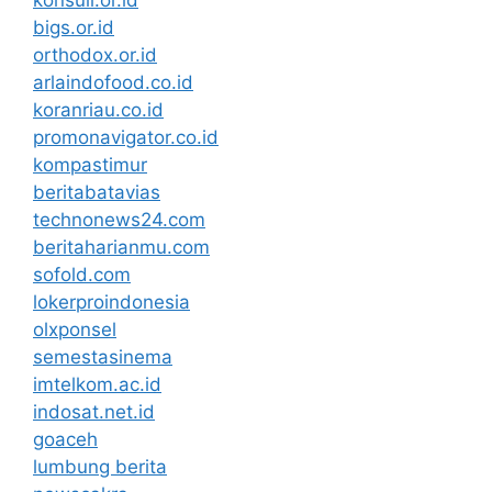
bigs.or.id
orthodox.or.id
arlaindofood.co.id
koranriau.co.id
promonavigator.co.id
kompastimur
beritabatavias
technonews24.com
beritaharianmu.com
sofold.com
lokerproindonesia
olxponsel
semestasinema
imtelkom.ac.id
indosat.net.id
goaceh
lumbung berita