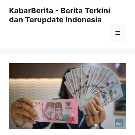
Langsung
KabarBerita - Berita Terkini
ke
dan Terupdate Indonesia
isi
Menu