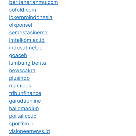
beritaharianmu.com
sofold.com
lokerproindonesia
olxponsel
semestasinema
imtelkom.ac.id
indosat.net.id
goaceh
lumbung berita
newscakra
plusindo
mamipos
tribunfinance
garudaonline
hallomadiun
portal.co.id
sportivo.id
visioneernews.id