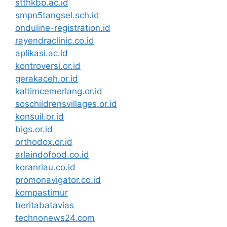
stthkbp.ac.id
smpn5tangsel.sch.id
onduline-registration.id
rayendraclinic.co.id
aplikasi.ac.id
kontroversi.or.id
gerakaceh.or.id
kaltimcemerlang.or.id
soschildrensvillages.or.id
konsuil.or.id
bigs.or.id
orthodox.or.id
arlaindofood.co.id
koranriau.co.id
promonavigator.co.id
kompastimur
beritabatavias
technonews24.com