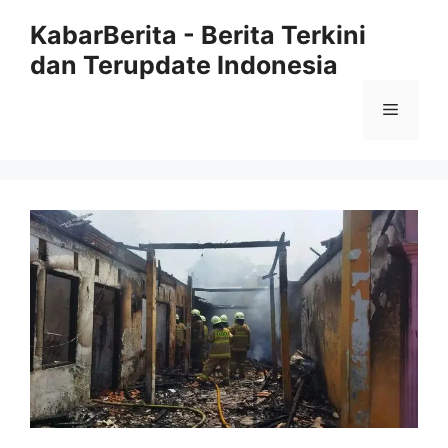
Langsung
KabarBerita - Berita Terkini
ke
dan Terupdate Indonesia
isi
Menu