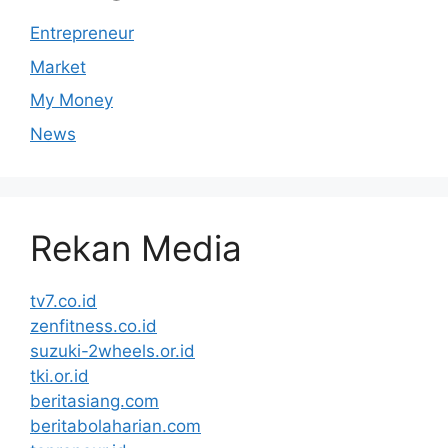
Entrepreneur
Market
My Money
News
Rekan Media
tv7.co.id
zenfitness.co.id
suzuki-2wheels.or.id
tki.or.id
beritasiang.com
beritabolaharian.com