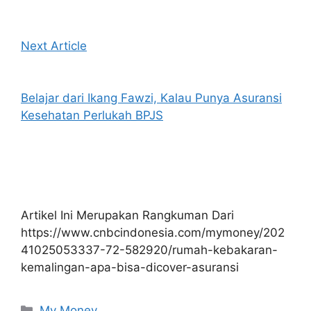
Next Article
Belajar dari Ikang Fawzi, Kalau Punya Asuransi
Kesehatan Perlukah BPJS
Artikel Ini Merupakan Rangkuman Dari
https://www.cnbcindonesia.com/mymoney/202
41025053337-72-582920/rumah-kebakaran-
kemalingan-apa-bisa-dicover-asuransi
Kategori
My Money