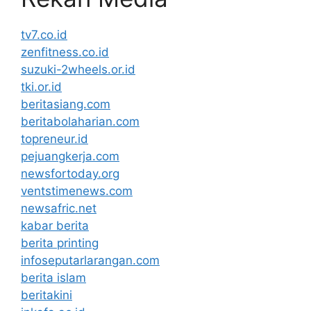
tv7.co.id
zenfitness.co.id
suzuki-2wheels.or.id
tki.or.id
beritasiang.com
beritabolaharian.com
topreneur.id
pejuangkerja.com
newsfortoday.org
ventstimenews.com
newsafric.net
kabar berita
berita printing
infoseputarlarangan.com
berita islam
beritakini