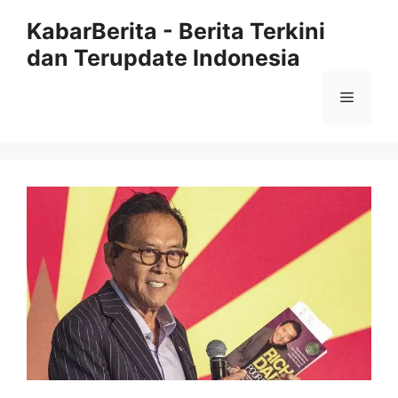
Langsung
KabarBerita - Berita Terkini
ke
dan Terupdate Indonesia
isi
Menu