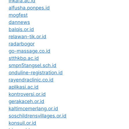
inkafa.ac.id
alfusha.ponpes.id
mogfest
dannews
balqis.or.id
relawan-tik.or.id
radarbogor
go-massage.co.id
stthkbp.ac.id
smpn5tangsel.sch.id
onduline-registration.id
rayendraclinic.co.id
aplikasi.ac.id
kontroversi.or.id
gerakaceh.or.id
kaltimcemerlang.or.id
soschildrensvillages.or.id
konsuil.or.id