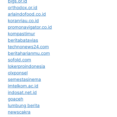
bigs.or.id
orthodox.or.id
arlaindofood.co.id
koranriau.co.id
promonavigator.co.id
kompastimur
beritabatavias
technonews24.com
beritaharianmu.com
sofold.com
lokerproindonesia
olxponsel
semestasinema
imtelkom.ac.id
indosat.net.id
goaceh
lumbung berita
newscakra