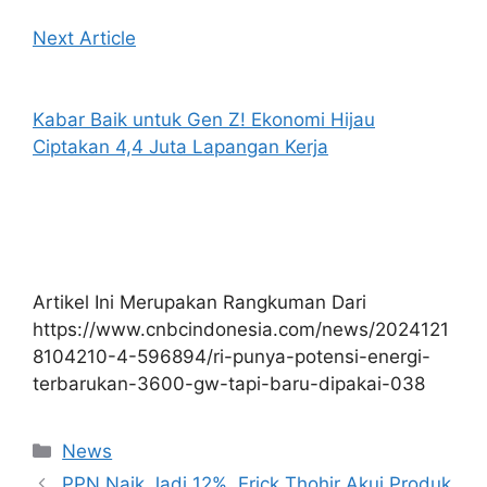
Next Article
Kabar Baik untuk Gen Z! Ekonomi Hijau
Ciptakan 4,4 Juta Lapangan Kerja
Artikel Ini Merupakan Rangkuman Dari
https://www.cnbcindonesia.com/news/2024121
8104210-4-596894/ri-punya-potensi-energi-
terbarukan-3600-gw-tapi-baru-dipakai-038
Kategori
News
PPN Naik Jadi 12%, Erick Thohir Akui Produk