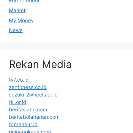
Entrepreneur
Market
My Money
News
Rekan Media
tv7.co.id
zenfitness.co.id
suzuki-2wheels.or.id
tki.or.id
beritasiang.com
beritabolaharian.com
topreneur.id
pejuangkerja.com