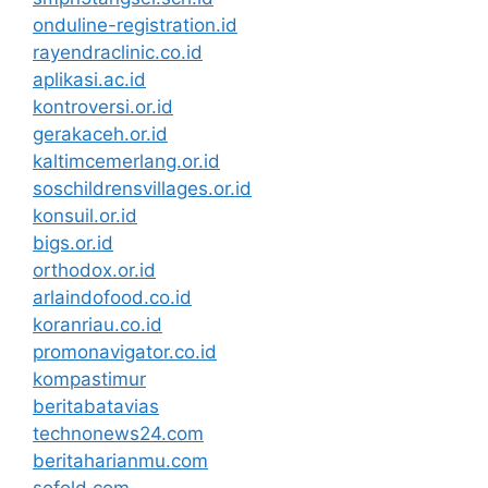
onduline-registration.id
rayendraclinic.co.id
aplikasi.ac.id
kontroversi.or.id
gerakaceh.or.id
kaltimcemerlang.or.id
soschildrensvillages.or.id
konsuil.or.id
bigs.or.id
orthodox.or.id
arlaindofood.co.id
koranriau.co.id
promonavigator.co.id
kompastimur
beritabatavias
technonews24.com
beritaharianmu.com