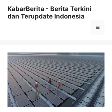
Langsung
KabarBerita - Berita Terkini
ke
dan Terupdate Indonesia
isi
Menu