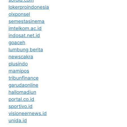
sofold.com
lokerproindonesia
olxponsel
semestasinema
imtelkom.ac.id
indosat.net.id
goaceh
lumbung berita
newscakra
plusindo
mamipos
tribunfinance
garudaonline
hallomadiun
portal.co.id
sportivo.id
visioneernews.id
unida.id