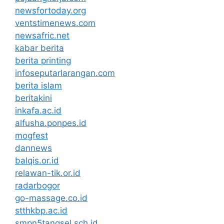
newsfortoday.org
ventstimenews.com
newsafric.net
kabar berita
berita printing
infoseputarlarangan.com
berita islam
beritakini
inkafa.ac.id
alfusha.ponpes.id
mogfest
dannews
balqis.or.id
relawan-tik.or.id
radarbogor
go-massage.co.id
stthkbp.ac.id
smpn5tangsel.sch.id