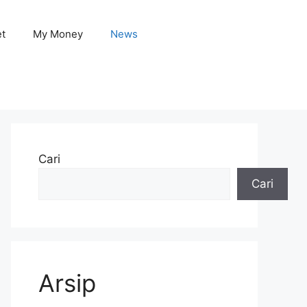
et
My Money
News
Cari
Cari
Arsip