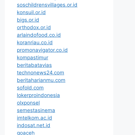
soschildrensvillages.or.id
konsuil.or.id
bigs.or.id
orthodox.or.id
arlaindofood.co.id
koranriau.co.id
promonavigator.co.id
kompastimur
beritabatavias
technonews24.com
beritaharianmu.com
sofold.com
lokerproindonesia
olxponsel
semestasinema
imtelkom.ac.id
indosat.net.id
goaceh