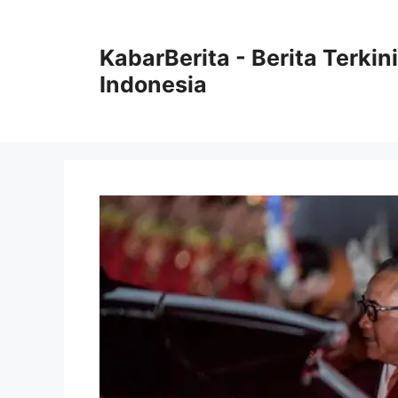
Langsung
ke
KabarBerita - Berita Terki
isi
Indonesia