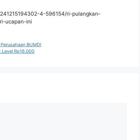
0241215194302-4-596154/ri-pulangkan-
i-ucapan-ini
da Perusahaan BUMD!
t Level Rp16.000