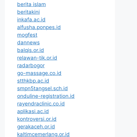
berita islam
beritakini
inkafa.ac.id
alfusha.ponpes.id
mogfest
dannews
balqis.or.id
relawan-tik.or.id
radarbogor
go-massage.co.id
stthkbp.ac.id
smpn5tangsel.sch.id
onduline-registration.id
rayendraclinic.co.id
aplikasi.ac.id
kontroversi.or.id
gerakaceh.or.id
kaltimcemerlang.or.id