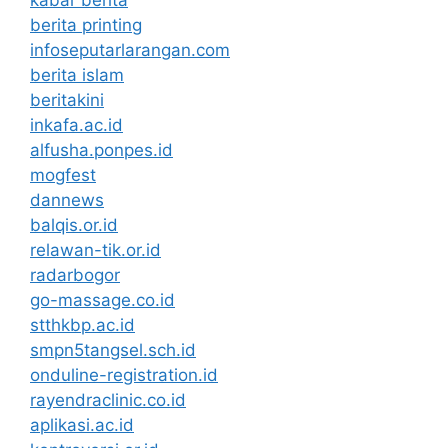
kabar berita
berita printing
infoseputarlarangan.com
berita islam
beritakini
inkafa.ac.id
alfusha.ponpes.id
mogfest
dannews
balqis.or.id
relawan-tik.or.id
radarbogor
go-massage.co.id
stthkbp.ac.id
smpn5tangsel.sch.id
onduline-registration.id
rayendraclinic.co.id
aplikasi.ac.id