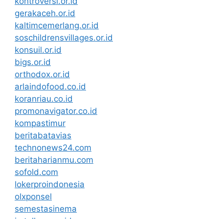
kontroversi.or.id
gerakaceh.or.id
kaltimcemerlang.or.id
soschildrensvillages.or.id
konsuil.or.id
bigs.or.id
orthodox.or.id
arlaindofood.co.id
koranriau.co.id
promonavigator.co.id
kompastimur
beritabatavias
technonews24.com
beritaharianmu.com
sofold.com
lokerproindonesia
olxponsel
semestasinema