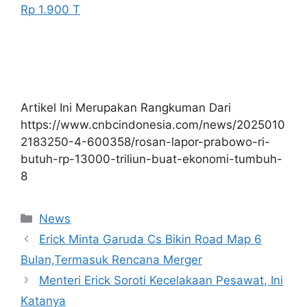
Rp 1.900 T
Artikel Ini Merupakan Rangkuman Dari
https://www.cnbcindonesia.com/news/2025010
2183250-4-600358/rosan-lapor-prabowo-ri-
butuh-rp-13000-triliun-buat-ekonomi-tumbuh-
8
Kategori
News
Erick Minta Garuda Cs Bikin Road Map 6
Bulan,Termasuk Rencana Merger
Menteri Erick Soroti Kecelakaan Pesawat, Ini
Katanya