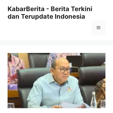
Langsung
KabarBerita - Berita Terkini
ke
dan Terupdate Indonesia
isi
Menu