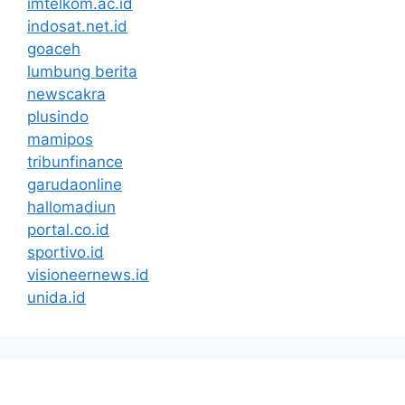
imtelkom.ac.id
indosat.net.id
goaceh
lumbung berita
newscakra
plusindo
mamipos
tribunfinance
garudaonline
hallomadiun
portal.co.id
sportivo.id
visioneernews.id
unida.id