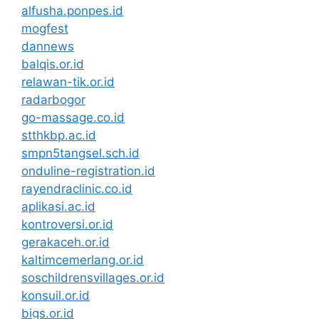
alfusha.ponpes.id
mogfest
dannews
balqis.or.id
relawan-tik.or.id
radarbogor
go-massage.co.id
stthkbp.ac.id
smpn5tangsel.sch.id
onduline-registration.id
rayendraclinic.co.id
aplikasi.ac.id
kontroversi.or.id
gerakaceh.or.id
kaltimcemerlang.or.id
soschildrensvillages.or.id
konsuil.or.id
bigs.or.id