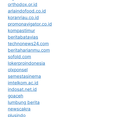
orthodox.or.id
arlaindofood.co.id
koranriau.co.id
promonavigator.co.id
kompastimur
beritabatavias
technonews24.com
beritaharianmu.com
sofold.com
lokerproindonesia
olxponsel
semestasinema
imtelkom.ac.id
indosat.net.id
goaceh
lumbung berita
newscakra
plusindo