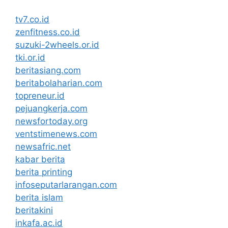
tv7.co.id
zenfitness.co.id
suzuki-2wheels.or.id
tki.or.id
beritasiang.com
beritabolaharian.com
topreneur.id
pejuangkerja.com
newsfortoday.org
ventstimenews.com
newsafric.net
kabar berita
berita printing
infoseputarlarangan.com
berita islam
beritakini
inkafa.ac.id