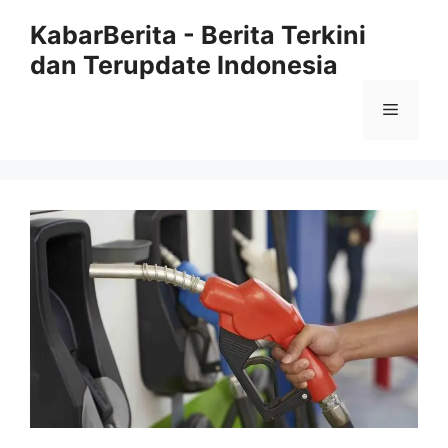
Langsung
KabarBerita - Berita Terkini
ke
dan Terupdate Indonesia
isi
Menu