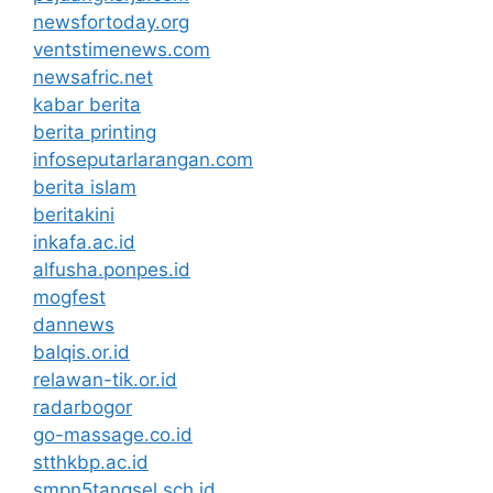
newsfortoday.org
ventstimenews.com
newsafric.net
kabar berita
berita printing
infoseputarlarangan.com
berita islam
beritakini
inkafa.ac.id
alfusha.ponpes.id
mogfest
dannews
balqis.or.id
relawan-tik.or.id
radarbogor
go-massage.co.id
stthkbp.ac.id
smpn5tangsel.sch.id