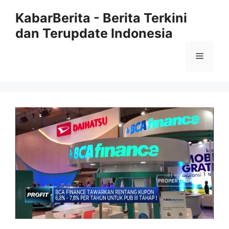
Langsung
KabarBerita - Berita Terkini
ke
dan Terupdate Indonesia
isi
Menu