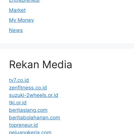
Entrepreneur
Market
My Money
News
Rekan Media
tv7.co.id
zenfitness.co.id
suzuki-2wheels.or.id
tki.or.id
beritasiang.com
beritabolaharian.com
topreneur.id
pejuangkerja.com