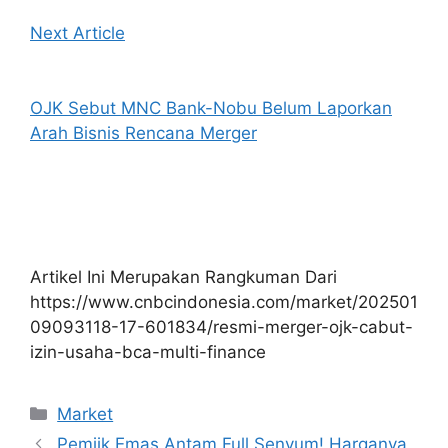
Next Article
OJK Sebut MNC Bank-Nobu Belum Laporkan
Arah Bisnis Rencana Merger
Artikel Ini Merupakan Rangkuman Dari
https://www.cnbcindonesia.com/market/202501
09093118-17-601834/resmi-merger-ojk-cabut-
izin-usaha-bca-multi-finance
Kategori
Market
Pemiik Emas Antam Full Senyum! Harganya