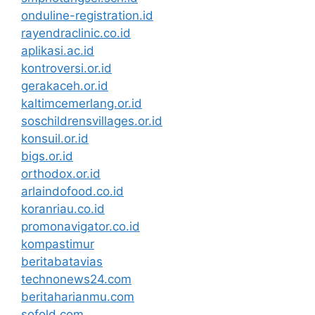
onduline-registration.id
rayendraclinic.co.id
aplikasi.ac.id
kontroversi.or.id
gerakaceh.or.id
kaltimcemerlang.or.id
soschildrensvillages.or.id
konsuil.or.id
bigs.or.id
orthodox.or.id
arlaindofood.co.id
koranriau.co.id
promonavigator.co.id
kompastimur
beritabatavias
technonews24.com
beritaharianmu.com
sofold.com