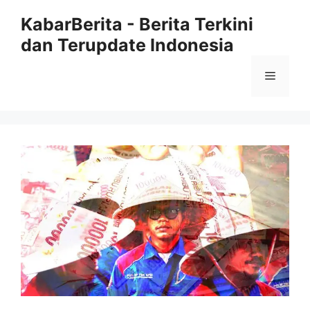
Langsung
KabarBerita - Berita Terkini
ke
dan Terupdate Indonesia
isi
Menu