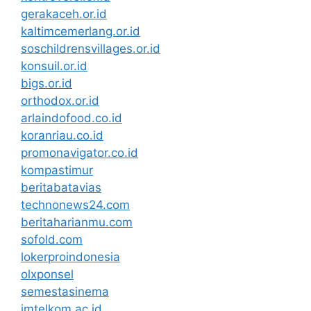
gerakaceh.or.id
kaltimcemerlang.or.id
soschildrensvillages.or.id
konsuil.or.id
bigs.or.id
orthodox.or.id
arlaindofood.co.id
koranriau.co.id
promonavigator.co.id
kompastimur
beritabatavias
technonews24.com
beritaharianmu.com
sofold.com
lokerproindonesia
olxponsel
semestasinema
imtelkom.ac.id