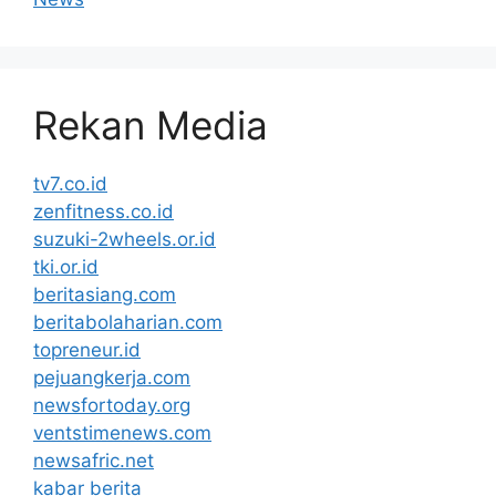
Rekan Media
tv7.co.id
zenfitness.co.id
suzuki-2wheels.or.id
tki.or.id
beritasiang.com
beritabolaharian.com
topreneur.id
pejuangkerja.com
newsfortoday.org
ventstimenews.com
newsafric.net
kabar berita