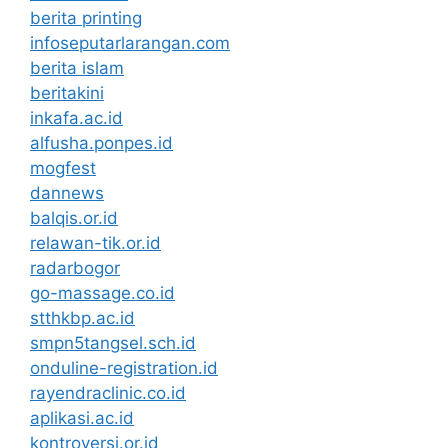
berita printing
infoseputarlarangan.com
berita islam
beritakini
inkafa.ac.id
alfusha.ponpes.id
mogfest
dannews
balqis.or.id
relawan-tik.or.id
radarbogor
go-massage.co.id
stthkbp.ac.id
smpn5tangsel.sch.id
onduline-registration.id
rayendraclinic.co.id
aplikasi.ac.id
kontroversi.or.id