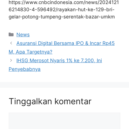
https://www.cnbcindonesia.com/news/2024121
6214830-4-596492/rayakan-hut-ke-129-bri-
gelar-potong-tumpeng-serentak-bazar-umkm
Kategori
News
Asuransi Digital Bersama IPO & Incar Rp45
M, Apa Targetnya?
IHSG Merosot Nyaris 1% ke 7.200, Ini
Penyebabnya
Tinggalkan komentar
Komentar