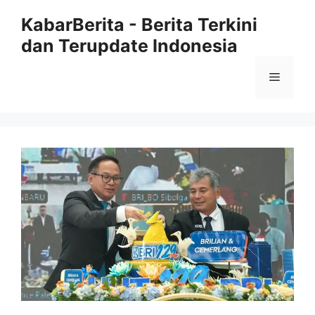
Langsung
KabarBerita - Berita Terkini
ke
dan Terupdate Indonesia
isi
Menu