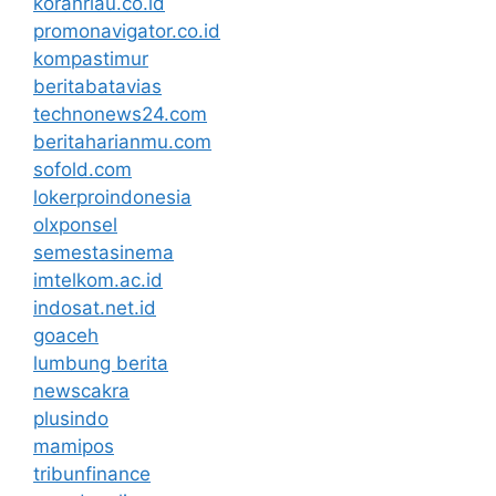
koranriau.co.id
promonavigator.co.id
kompastimur
beritabatavias
technonews24.com
beritaharianmu.com
sofold.com
lokerproindonesia
olxponsel
semestasinema
imtelkom.ac.id
indosat.net.id
goaceh
lumbung berita
newscakra
plusindo
mamipos
tribunfinance