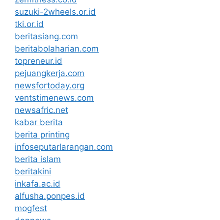
suzuki-2wheels.or.id
tki.or.id
beritasiang.com
beritabolaharian.com
topreneur.id
pejuangkerja.com
newsfortoday.org
ventstimenews.com
newsafric.net
kabar berita
berita printing
infoseputarlarangan.com
berita islam
beritakini
inkafa.ac.id
alfusha.ponpes.id
mogfest