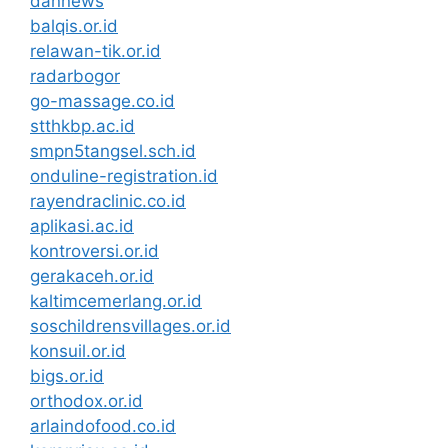
dannews
balqis.or.id
relawan-tik.or.id
radarbogor
go-massage.co.id
stthkbp.ac.id
smpn5tangsel.sch.id
onduline-registration.id
rayendraclinic.co.id
aplikasi.ac.id
kontroversi.or.id
gerakaceh.or.id
kaltimcemerlang.or.id
soschildrensvillages.or.id
konsuil.or.id
bigs.or.id
orthodox.or.id
arlaindofood.co.id