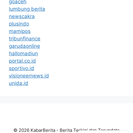
goaceh
lumbung berita
newscakra
plusindo
mamipos
tribunfinance
garudaonline
hallomadiun
portal.co.id
sportivo.id
visioneernews.id
unida.id
© 2026 KabarBerita - Berita Terkini dan Terupdate