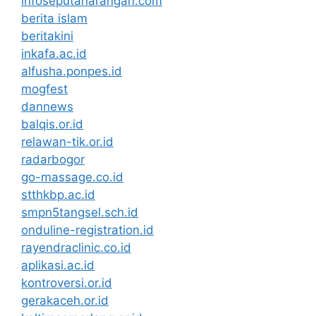
infoseputarlarangan.com
berita islam
beritakini
inkafa.ac.id
alfusha.ponpes.id
mogfest
dannews
balqis.or.id
relawan-tik.or.id
radarbogor
go-massage.co.id
stthkbp.ac.id
smpn5tangsel.sch.id
onduline-registration.id
rayendraclinic.co.id
aplikasi.ac.id
kontroversi.or.id
gerakaceh.or.id