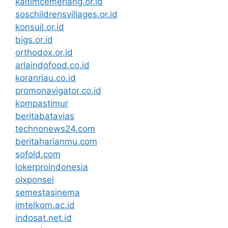
kaltimcemerlang.or.id
soschildrensvillages.or.id
konsuil.or.id
bigs.or.id
orthodox.or.id
arlaindofood.co.id
koranriau.co.id
promonavigator.co.id
kompastimur
beritabatavias
technonews24.com
beritaharianmu.com
sofold.com
lokerproindonesia
olxponsel
semestasinema
imtelkom.ac.id
indosat.net.id