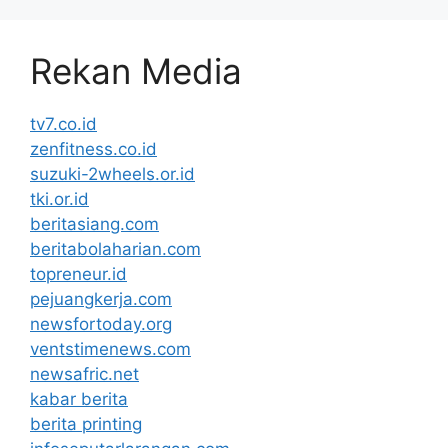
Rekan Media
tv7.co.id
zenfitness.co.id
suzuki-2wheels.or.id
tki.or.id
beritasiang.com
beritabolaharian.com
topreneur.id
pejuangkerja.com
newsfortoday.org
ventstimenews.com
newsafric.net
kabar berita
berita printing