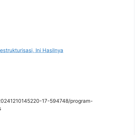
trukturisasi, Ini Hasilnya
/20241210145220-17-594748/program-
s