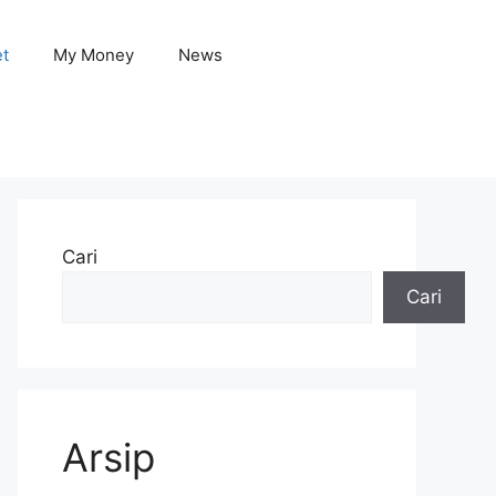
et
My Money
News
Cari
Cari
Arsip