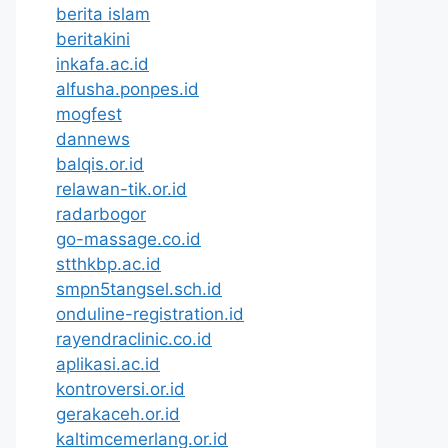
berita islam
beritakini
inkafa.ac.id
alfusha.ponpes.id
mogfest
dannews
balqis.or.id
relawan-tik.or.id
radarbogor
go-massage.co.id
stthkbp.ac.id
smpn5tangsel.sch.id
onduline-registration.id
rayendraclinic.co.id
aplikasi.ac.id
kontroversi.or.id
gerakaceh.or.id
kaltimcemerlang.or.id