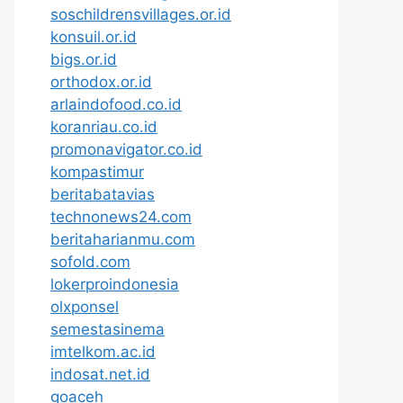
soschildrensvillages.or.id
konsuil.or.id
bigs.or.id
orthodox.or.id
arlaindofood.co.id
koranriau.co.id
promonavigator.co.id
kompastimur
beritabatavias
technonews24.com
beritaharianmu.com
sofold.com
lokerproindonesia
olxponsel
semestasinema
imtelkom.ac.id
indosat.net.id
goaceh