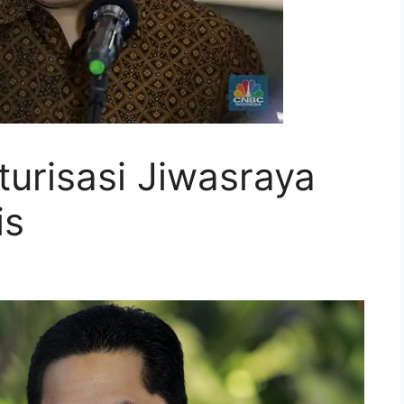
urisasi Jiwasraya
is