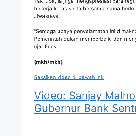
Tak lupa, ia juga mengapresiasi para reg
bekerja keras serta bersama-sama berko
Jiwasraya.
“Semoga upaya penyelamatan ini dimaknai
Pemerintah dalam memperbaiki dan menye
ujar Erick.
(mkh/mkh)
Saksikan video di bawah ini:
Video: Sanjay Malhot
Gubernur Bank Sentr