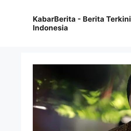
Langsung
ke
KabarBerita - Berita Terki
isi
Indonesia