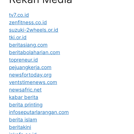
tv7.co.id
zenfitness.co.id
suzuki-2wheels.or.id
tki.or.id
beritasiang.com
beritabolaharian.com
topreneur.id
pejuangkerja.com
newsfortoday.org
ventstimenews.com
newsafric.net
kabar berita
berita printing
infoseputarlarangan.com
berita islam
beritakini