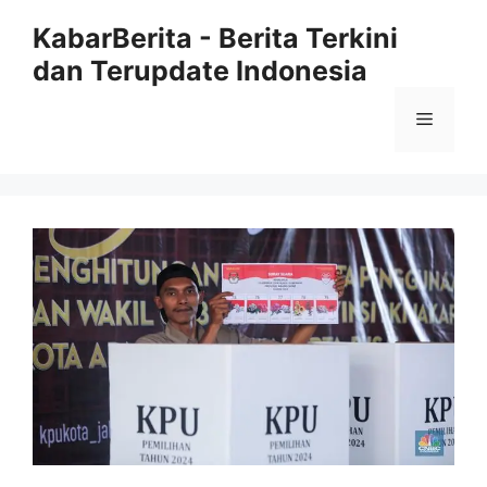
Langsung
KabarBerita - Berita Terkini
ke
dan Terupdate Indonesia
isi
Menu