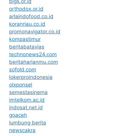
bigs.or.id
orthodox.or.id
arlaindofood.co.id
koranriau.co.id
promonavigator.co.id
kompastimur
beritabatavias
technonews24.com
beritaharianmu.com
sofold.com
lokerproindonesia
olxponsel
semestasinema
imtelkom.ac.id
indosat.net.id
goaceh
lumbung berita
newscakra