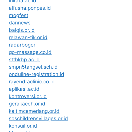
inkafa.ac.id
alfusha.ponpes.id
mogfest
dannews
balqis.or.id
relawan-tik.or.id
radarbogor
go-massage.co.id
stthkbp.ac.id
smpn5tangsel.sch.id
onduline-registration.id
rayendraclinic.co.id
aplikasi.ac.id
kontroversi.or.id
gerakaceh.or.id
kaltimcemerlang.or.id
soschildrensvillages.or.id
konsuil.or.id