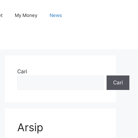
et
My Money
News
Cari
Cari
Arsip