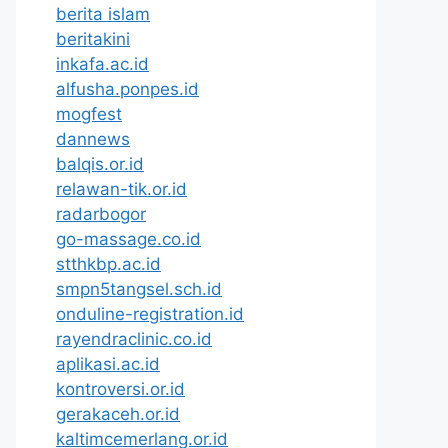
berita islam
beritakini
inkafa.ac.id
alfusha.ponpes.id
mogfest
dannews
balqis.or.id
relawan-tik.or.id
radarbogor
go-massage.co.id
stthkbp.ac.id
smpn5tangsel.sch.id
onduline-registration.id
rayendraclinic.co.id
aplikasi.ac.id
kontroversi.or.id
gerakaceh.or.id
kaltimcemerlang.or.id