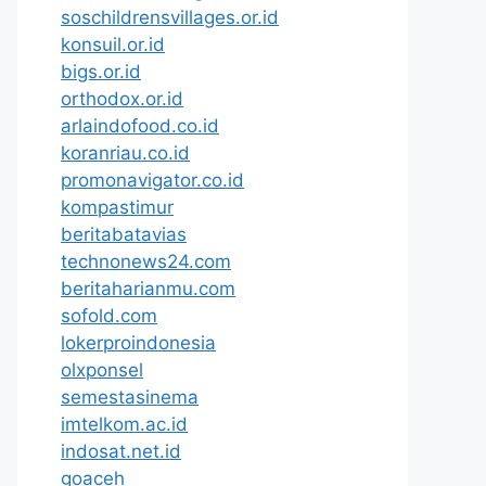
soschildrensvillages.or.id
konsuil.or.id
bigs.or.id
orthodox.or.id
arlaindofood.co.id
koranriau.co.id
promonavigator.co.id
kompastimur
beritabatavias
technonews24.com
beritaharianmu.com
sofold.com
lokerproindonesia
olxponsel
semestasinema
imtelkom.ac.id
indosat.net.id
goaceh