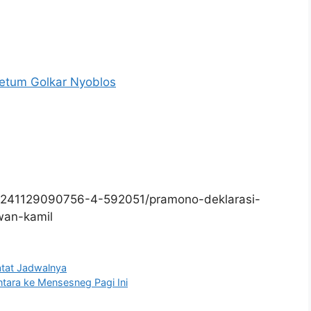
etum Golkar Nyoblos
0241129090756-4-592051/pramono-deklarasi-
wan-kamil
atat Jadwalnya
tara ke Mensesneg Pagi Ini