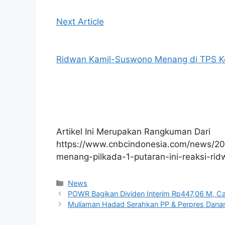
Next Article
Ridwan Kamil-Suswono Menang di TPS K
Artikel Ini Merupakan Rangkuman Dari
https://www.cnbcindonesia.com/news/2
menang-pilkada-1-putaran-ini-reaksi-rid
Kategori
News
POWR Bagikan Dividen Interim Rp447,06 M, C
Muliaman Hadad Serahkan PP & Perpres Danan