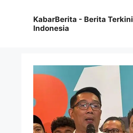
Langsung
ke
KabarBerita - Berita Terki
isi
Indonesia