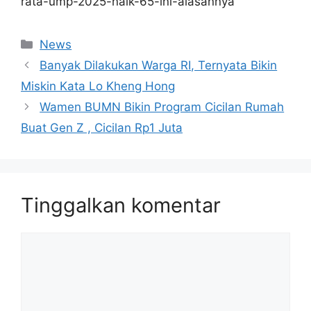
rata-ump-2025-naik-65-ini-alasannya
Kategori
News
Banyak Dilakukan Warga RI, Ternyata Bikin
Miskin Kata Lo Kheng Hong
Wamen BUMN Bikin Program Cicilan Rumah
Buat Gen Z , Cicilan Rp1 Juta
Tinggalkan komentar
Komentar