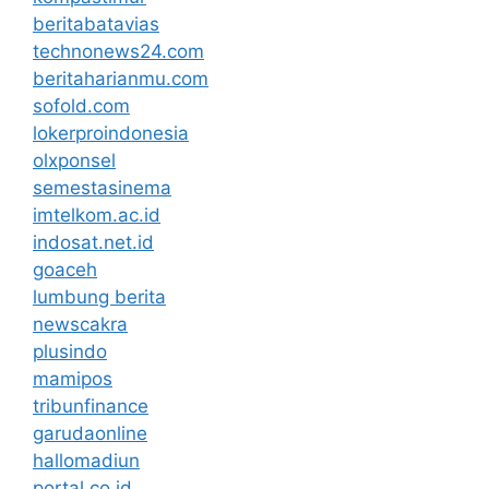
beritabatavias
technonews24.com
beritaharianmu.com
sofold.com
lokerproindonesia
olxponsel
semestasinema
imtelkom.ac.id
indosat.net.id
goaceh
lumbung berita
newscakra
plusindo
mamipos
tribunfinance
garudaonline
hallomadiun
portal.co.id