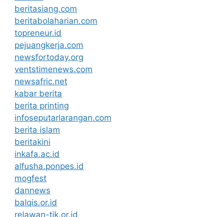
beritasiang.com
beritabolaharian.com
topreneur.id
pejuangkerja.com
newsfortoday.org
ventstimenews.com
newsafric.net
kabar berita
berita printing
infoseputarlarangan.com
berita islam
beritakini
inkafa.ac.id
alfusha.ponpes.id
mogfest
dannews
balqis.or.id
relawan-tik.or.id