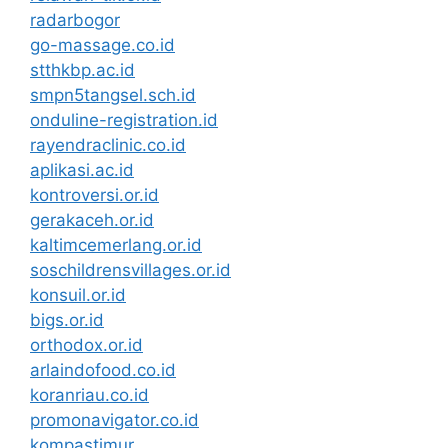
radarbogor
go-massage.co.id
stthkbp.ac.id
smpn5tangsel.sch.id
onduline-registration.id
rayendraclinic.co.id
aplikasi.ac.id
kontroversi.or.id
gerakaceh.or.id
kaltimcemerlang.or.id
soschildrensvillages.or.id
konsuil.or.id
bigs.or.id
orthodox.or.id
arlaindofood.co.id
koranriau.co.id
promonavigator.co.id
kompastimur