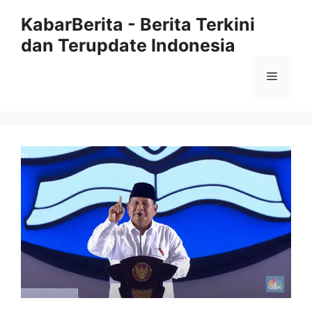
Langsung
KabarBerita - Berita Terkini
ke
dan Terupdate Indonesia
isi
Menu