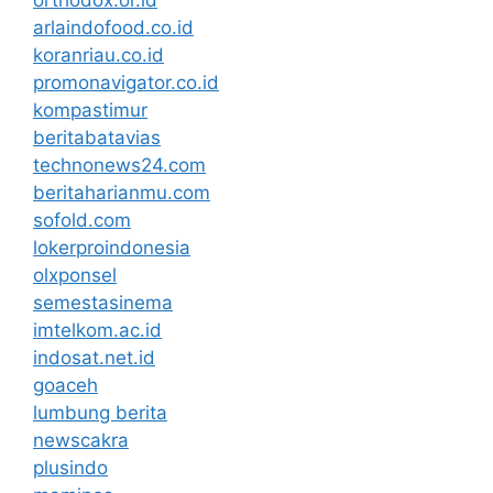
arlaindofood.co.id
koranriau.co.id
promonavigator.co.id
kompastimur
beritabatavias
technonews24.com
beritaharianmu.com
sofold.com
lokerproindonesia
olxponsel
semestasinema
imtelkom.ac.id
indosat.net.id
goaceh
lumbung berita
newscakra
plusindo