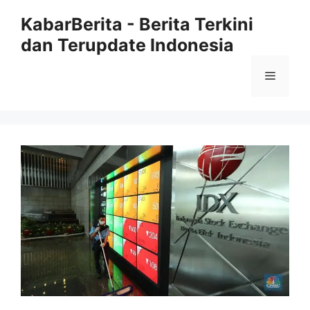
Langsung
KabarBerita - Berita Terkini
ke
dan Terupdate Indonesia
isi
Menu