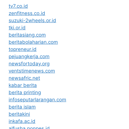
tv7.co.id
zenfitness.co.id
suzuki-2wheels.or.id
tki.or.id
beritasiang.com
beritabolaharian.com
topreneur.id
pejuangkerja.com
newsfortoday.org
ventstimenews.com
newsafric.net
kabar berita
berita printing
infoseputarlarangan.com
berita islam
beritakini
inkafa.ac.id
alfusha.ponpes.id