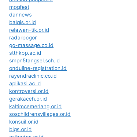
mogfest
dannews
balqis.or.id
relawan-tik.or.id
radarbogor
go-massage.co.id
stthkbp.ac.id
smpn5tangsel.sch.id
onduline-registration.id
rayendraclinic.co.id
aplikasi.ac.id
kontroversi.or.id
gerakaceh.or.id
kaltimcemerlang.or.id
soschildrensvillages.or.id
konsuil.or.id
bigs.or.id
orthodox.or.id