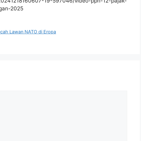
/20241218160607-19-597046/video-ppn-12-pajak-
ngan-2025
 Pecah Lawan NATO di Eropa