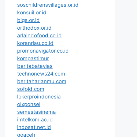
soschildrensvillages.or.id
konsuil.or.id
bigs.or.id
orthodox.or.id
arlaindofood.co.id
koranriau.co.id
promonavigator.co.id
kompastimur
beritabatavias
technonews24.com
beritaharianmu.com
sofold.com
lokerproindonesia
olxponsel
semestasinema
imtelkom.ac.id
indosat.net.id
goaceh