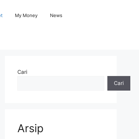
et
My Money
News
Cari
Cari
Arsip