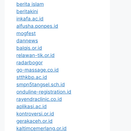
berita islam
beritakini
inkafa.ac.id
alfusha.ponpes.id
mogfest
dannews
balqis.or.id
relawan-tik.or.id
radarbogor
go-massage.co.id
stthkbp.ac.id
smpn5tangsel.sch.id
onduline-registration.id
rayendraclinic.co.id
aplikasi.ac.id
kontroversi.or.id
gerakaceh.or.id
kaltimcemerlang.or.id