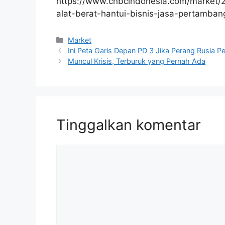
https://www.cnbcindonesia.com/market
alat-berat-hantui-bisnis-jasa-pertamba
Kategori
Market
Ini Peta Garis Depan PD 3 Jika Perang Rusia
Muncul Krisis, Terburuk yang Pernah Ada
Tinggalkan komentar
Komentar