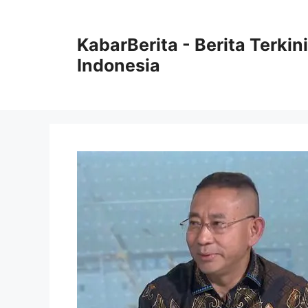
Langsung
ke
KabarBerita - Berita Terki
isi
Indonesia