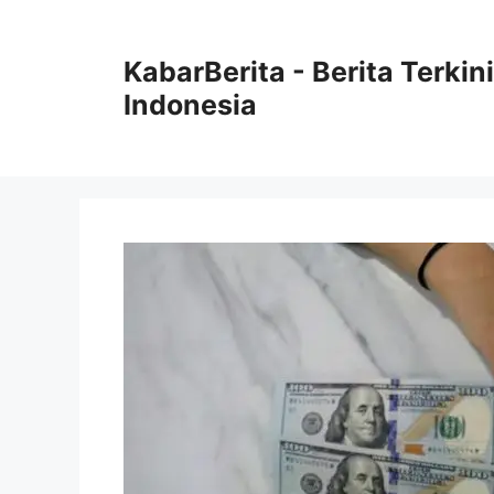
Langsung
ke
KabarBerita - Berita Terki
isi
Indonesia