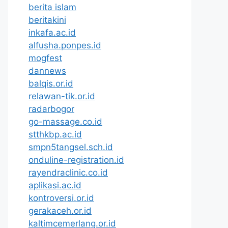
berita islam
beritakini
inkafa.ac.id
alfusha.ponpes.id
mogfest
dannews
balqis.or.id
relawan-tik.or.id
radarbogor
go-massage.co.id
stthkbp.ac.id
smpn5tangsel.sch.id
onduline-registration.id
rayendraclinic.co.id
aplikasi.ac.id
kontroversi.or.id
gerakaceh.or.id
kaltimcemerlang.or.id