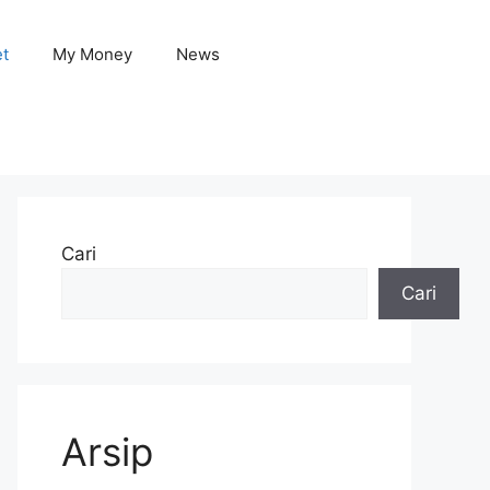
et
My Money
News
Cari
Cari
Arsip