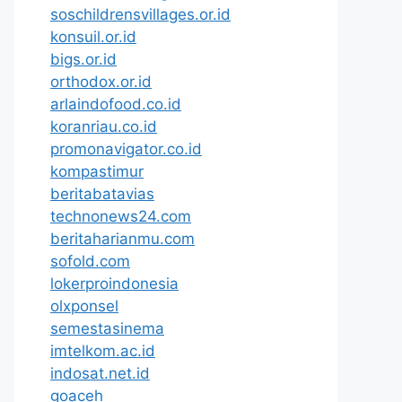
soschildrensvillages.or.id
konsuil.or.id
bigs.or.id
orthodox.or.id
arlaindofood.co.id
koranriau.co.id
promonavigator.co.id
kompastimur
beritabatavias
technonews24.com
beritaharianmu.com
sofold.com
lokerproindonesia
olxponsel
semestasinema
imtelkom.ac.id
indosat.net.id
goaceh