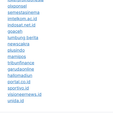
olxponsel
semestasinema
imtelkom.ac.id
indosat.net.id
goaceh
lumbung berita
newscakra
plusindo
mamipos
tribunfinance
garudaonline
hallomadiun
portal.co.id
sportivo.id
visioneernews.id
unida.id