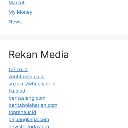
Market
My Money
News
Rekan Media
tv7.co.id
zenfitness.co.id
suzuki-2wheels.or.id
tki.or.id
beritasiang.com
beritabolaharian.com
topreneur.id
pejuangkerja.com
newsfortoday.org