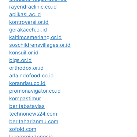
rayendraclinic.co.id
aplikasi.ac.id
kontroversi.or.id
gerakaceh.or.id
kaltimcemerlang.or.id
soschildrensvillages.or.id
konsuil.or.id
bigs.or.id
orthodox.or.id
arlaindofood.co.id
koranriau.co.id
promonavigator.co.id
kompastimur
beritabatavias
technonews24.com
beritaharianmu.com
sofold.com
lokerproindonesia