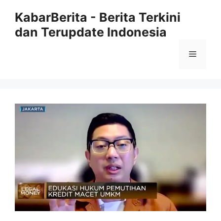
Langsung
KabarBerita - Berita Terkini
ke
dan Terupdate Indonesia
isi
Menu