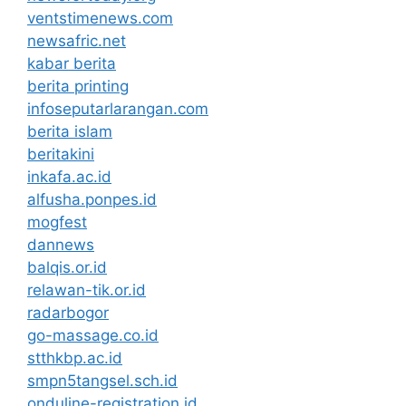
ventstimenews.com
newsafric.net
kabar berita
berita printing
infoseputarlarangan.com
berita islam
beritakini
inkafa.ac.id
alfusha.ponpes.id
mogfest
dannews
balqis.or.id
relawan-tik.or.id
radarbogor
go-massage.co.id
stthkbp.ac.id
smpn5tangsel.sch.id
onduline-registration.id