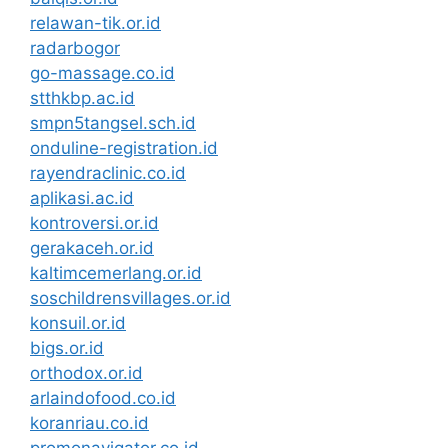
relawan-tik.or.id
radarbogor
go-massage.co.id
stthkbp.ac.id
smpn5tangsel.sch.id
onduline-registration.id
rayendraclinic.co.id
aplikasi.ac.id
kontroversi.or.id
gerakaceh.or.id
kaltimcemerlang.or.id
soschildrensvillages.or.id
konsuil.or.id
bigs.or.id
orthodox.or.id
arlaindofood.co.id
koranriau.co.id
promonavigator.co.id