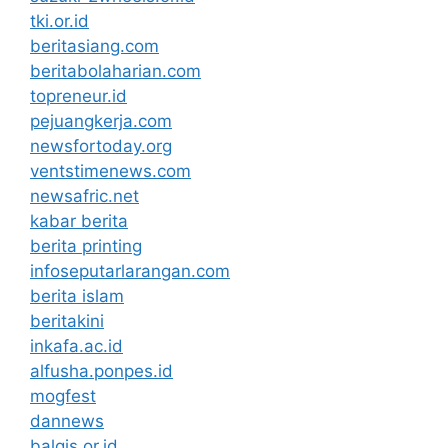
tki.or.id
beritasiang.com
beritabolaharian.com
topreneur.id
pejuangkerja.com
newsfortoday.org
ventstimenews.com
newsafric.net
kabar berita
berita printing
infoseputarlarangan.com
berita islam
beritakini
inkafa.ac.id
alfusha.ponpes.id
mogfest
dannews
balqis.or.id