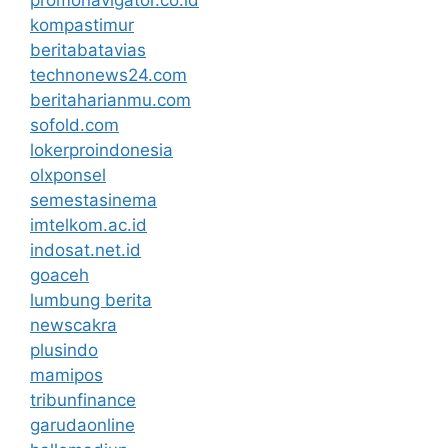
kompastimur
beritabatavias
technonews24.com
beritaharianmu.com
sofold.com
lokerproindonesia
olxponsel
semestasinema
imtelkom.ac.id
indosat.net.id
goaceh
lumbung berita
newscakra
plusindo
mamipos
tribunfinance
garudaonline