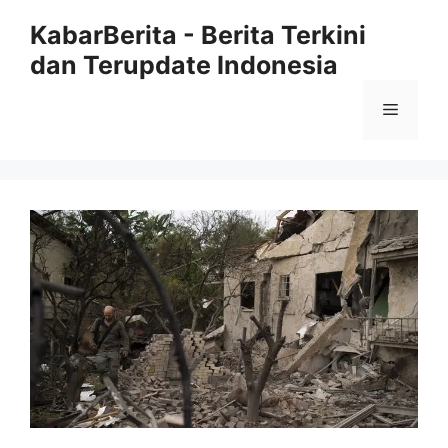
Langsung
KabarBerita - Berita Terkini
ke
dan Terupdate Indonesia
isi
Menu