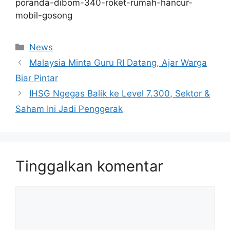
poranda-dibom-340-roket-rumah-hancur-
mobil-gosong
Kategori
News
Malaysia Minta Guru RI Datang, Ajar Warga
Biar Pintar
IHSG Ngegas Balik ke Level 7.300, Sektor &
Saham Ini Jadi Penggerak
Tinggalkan komentar
Komentar