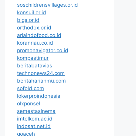
soschildrensvillages.or.id
konsuil.or.id
bigs.or.id
orthodox.or.id
arlaindofood.co.id
koranriau.co.id
promonavigator.co.id
kompastimur
beritabatavias
technonews24.com
beritaharianmu.com
sofold.com
lokerproindonesia
olxponsel
semestasinema
imtelkom.ac.id
indosat.net.id
goaceh