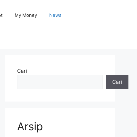
et
My Money
News
Cari
Cari
Arsip