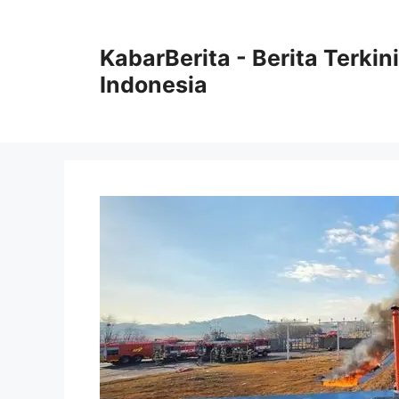
Langsung
ke
KabarBerita - Berita Terki
isi
Indonesia