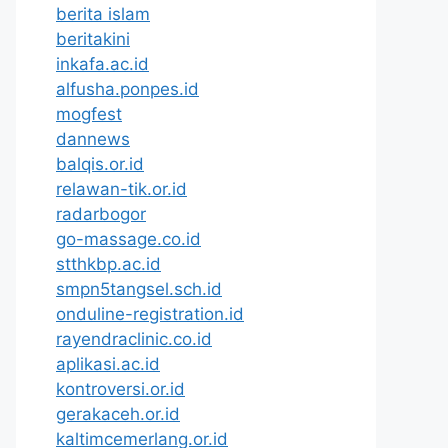
berita islam
beritakini
inkafa.ac.id
alfusha.ponpes.id
mogfest
dannews
balqis.or.id
relawan-tik.or.id
radarbogor
go-massage.co.id
stthkbp.ac.id
smpn5tangsel.sch.id
onduline-registration.id
rayendraclinic.co.id
aplikasi.ac.id
kontroversi.or.id
gerakaceh.or.id
kaltimcemerlang.or.id