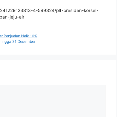
241229123813-4-599324/plt-presiden-korsel-
an-jeju-air
r Penjualan Naik 10%
hingga 31 Desember