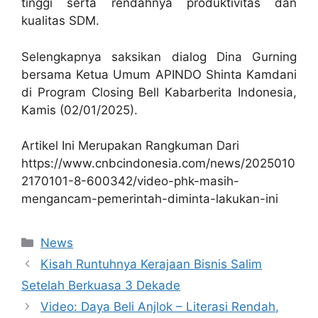
tinggi serta rendahnya produktivitas dan
kualitas SDM.
Selengkapnya saksikan dialog Dina Gurning
bersama Ketua Umum APINDO Shinta Kamdani
di Program Closing Bell Kabarberita Indonesia,
Kamis (02/01/2025).
Artikel Ini Merupakan Rangkuman Dari
https://www.cnbcindonesia.com/news/2025010
2170101-8-600342/video-phk-masih-
mengancam-pemerintah-diminta-lakukan-ini
Kategori
News
Kisah Runtuhnya Kerajaan Bisnis Salim
Setelah Berkuasa 3 Dekade
Video: Daya Beli Anjlok – Literasi Rendah,