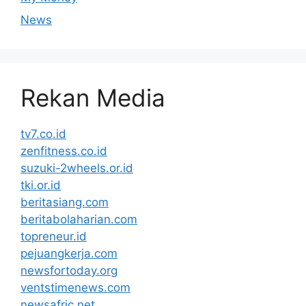
News
Rekan Media
tv7.co.id
zenfitness.co.id
suzuki-2wheels.or.id
tki.or.id
beritasiang.com
beritabolaharian.com
topreneur.id
pejuangkerja.com
newsfortoday.org
ventstimenews.com
newsafric.net