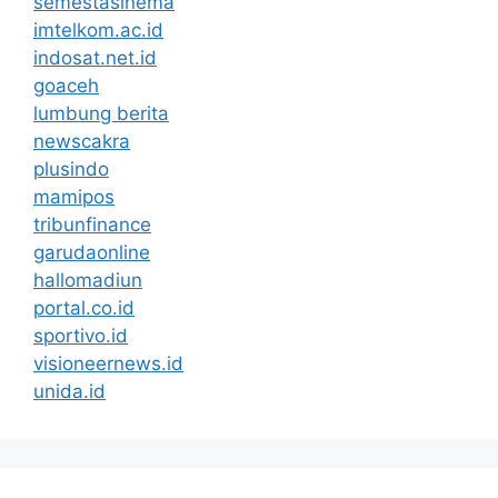
semestasinema
imtelkom.ac.id
indosat.net.id
goaceh
lumbung berita
newscakra
plusindo
mamipos
tribunfinance
garudaonline
hallomadiun
portal.co.id
sportivo.id
visioneernews.id
unida.id