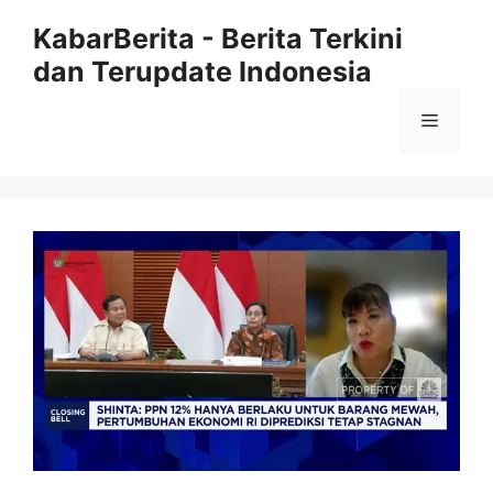
Langsung
KabarBerita - Berita Terkini
ke
dan Terupdate Indonesia
isi
Menu