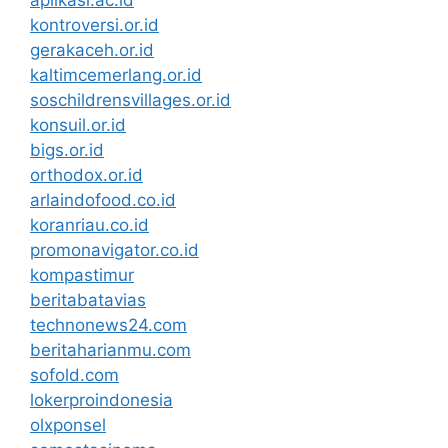
aplikasi.ac.id
kontroversi.or.id
gerakaceh.or.id
kaltimcemerlang.or.id
soschildrensvillages.or.id
konsuil.or.id
bigs.or.id
orthodox.or.id
arlaindofood.co.id
koranriau.co.id
promonavigator.co.id
kompastimur
beritabatavias
technonews24.com
beritaharianmu.com
sofold.com
lokerproindonesia
olxponsel