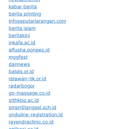
kabar berita
berita printing
infoseputarlarangan.com
berita islam
beritakini
inkafa.ac.id
alfusha.ponpes.id
mogfest
dannews
balqis.or.id
relawan-tik.or.id
radarbogor
go-massage.co.id
stthkbp.ac.id
smpn5tangsel.sch.id
onduline-registration.id
rayendraclinic.co.id