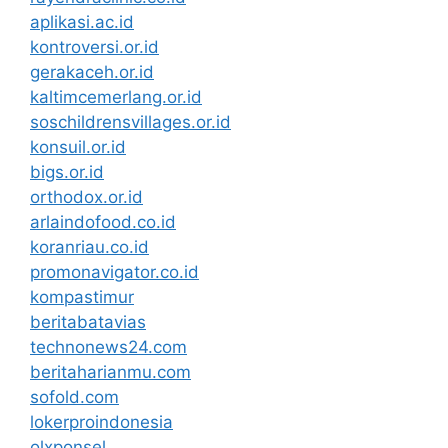
aplikasi.ac.id
kontroversi.or.id
gerakaceh.or.id
kaltimcemerlang.or.id
soschildrensvillages.or.id
konsuil.or.id
bigs.or.id
orthodox.or.id
arlaindofood.co.id
koranriau.co.id
promonavigator.co.id
kompastimur
beritabatavias
technonews24.com
beritaharianmu.com
sofold.com
lokerproindonesia
olxponsel