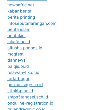
newsafric.net
kabar berita
berita printing
infoseputarlarangan.com
berita islam
beritakini
inkafa.ac.id
alfusha.ponpes.id
mogfest
dannews
balqis.or.id
relawan-tik.or.id
radarbogor
go-massage.co.id
stthkbp.ac.id
smpn5tangsel.sch.id
onduline-registration.id
rayendraclinic.co.id