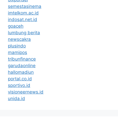
semestasinema
imtelkom.ac.id
indosat.net.id
goaceh
lumbung berita
newscakra
plusindo
mamipos
tribunfinance
garudaonline
hallomadiun
portal.co.id
sportivo.id
visioneernews.id
unida.id