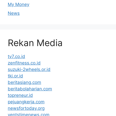
My Money
News
Rekan Media
tv7.co.id
zenfitness.co.id
suzuki-2wheels.or.id
tki.or.id
beritasiang.com
beritabolaharian.com
topreneur.id
pejuangkerja.com
newsfortoday.org
ventstimenews.com