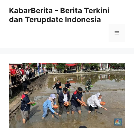
Langsung
KabarBerita - Berita Terkini
ke
dan Terupdate Indonesia
isi
Menu