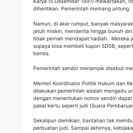
Karya
(5 Desember 1991) mewartakan, r
dihentikan. Pemerintah memang untung.
Namun, di akar rumput, banyak masyarak
jatuh miskin, menderita hingga bunuh dir
tidak pernah mendapat hadiah. Mereka j
supaya bisa membeli kupon SDSB, seperti
benda.
Pemerintah sendiri menampik disebut mel
Menteri Koordinator Politik Hukum dan 
dilakukan pemerintah adalah mengadu u
dengan menentukan nomor sendiri dapat h
pakai kartu seperti judi (
Suara Pembarua
Sekalipun demikian, bantahan tak membua
perbuatan judi. Sampai akhirnya, kebija