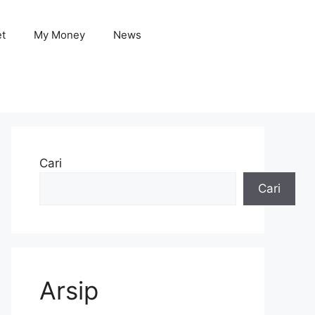
et
My Money
News
Cari
Cari
Arsip