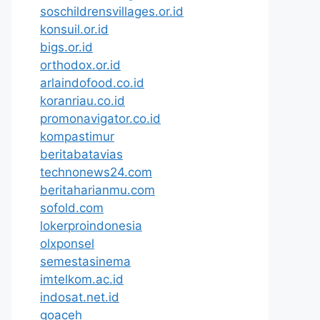
soschildrensvillages.or.id
konsuil.or.id
bigs.or.id
orthodox.or.id
arlaindofood.co.id
koranriau.co.id
promonavigator.co.id
kompastimur
beritabatavias
technonews24.com
beritaharianmu.com
sofold.com
lokerproindonesia
olxponsel
semestasinema
imtelkom.ac.id
indosat.net.id
goaceh