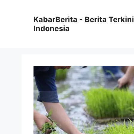
Langsung
ke
KabarBerita - Berita Terki
isi
Indonesia