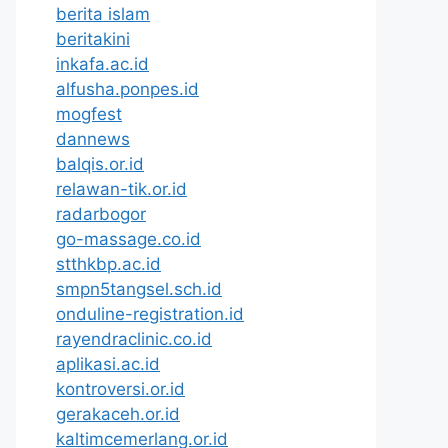
berita islam
beritakini
inkafa.ac.id
alfusha.ponpes.id
mogfest
dannews
balqis.or.id
relawan-tik.or.id
radarbogor
go-massage.co.id
stthkbp.ac.id
smpn5tangsel.sch.id
onduline-registration.id
rayendraclinic.co.id
aplikasi.ac.id
kontroversi.or.id
gerakaceh.or.id
kaltimcemerlang.or.id