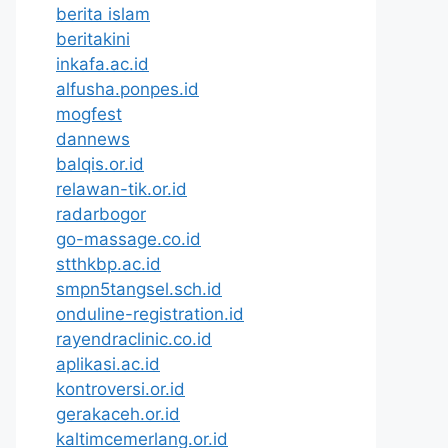
berita islam
beritakini
inkafa.ac.id
alfusha.ponpes.id
mogfest
dannews
balqis.or.id
relawan-tik.or.id
radarbogor
go-massage.co.id
stthkbp.ac.id
smpn5tangsel.sch.id
onduline-registration.id
rayendraclinic.co.id
aplikasi.ac.id
kontroversi.or.id
gerakaceh.or.id
kaltimcemerlang.or.id