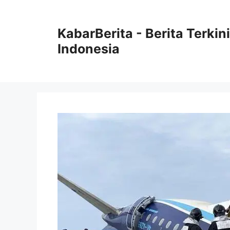
Langsung
ke
KabarBerita - Berita Terki
isi
Indonesia