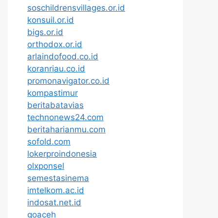
soschildrensvillages.or.id
konsuil.or.id
bigs.or.id
orthodox.or.id
arlaindofood.co.id
koranriau.co.id
promonavigator.co.id
kompastimur
beritabatavias
technonews24.com
beritaharianmu.com
sofold.com
lokerproindonesia
olxponsel
semestasinema
imtelkom.ac.id
indosat.net.id
goaceh