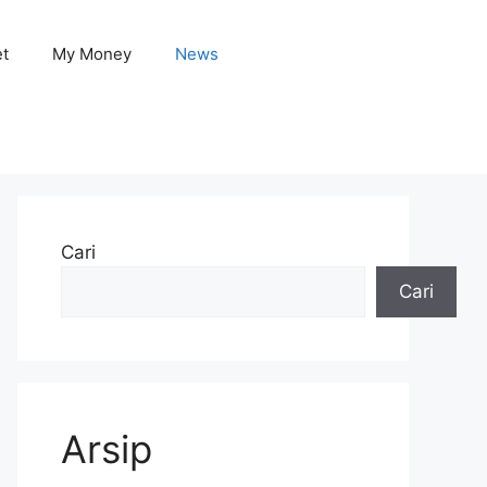
et
My Money
News
Cari
Cari
Arsip