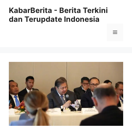
Langsung
KabarBerita - Berita Terkini
ke
dan Terupdate Indonesia
isi
Menu