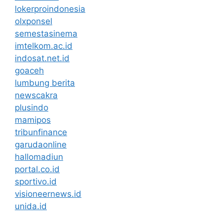
lokerproindonesia
olxponsel
semestasinema
imtelkom.ac.id
indosat.net.id
goaceh
lumbung berita
newscakra
plusindo
mamipos
tribunfinance
garudaonline
hallomadiun
portal.co.id
sportivo.id
visioneernews.id
unida.id