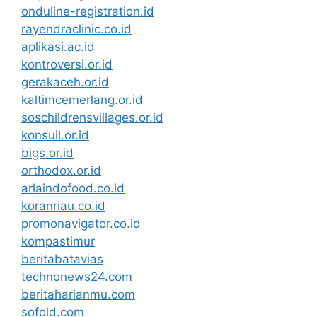
onduline-registration.id
rayendraclinic.co.id
aplikasi.ac.id
kontroversi.or.id
gerakaceh.or.id
kaltimcemerlang.or.id
soschildrensvillages.or.id
konsuil.or.id
bigs.or.id
orthodox.or.id
arlaindofood.co.id
koranriau.co.id
promonavigator.co.id
kompastimur
beritabatavias
technonews24.com
beritaharianmu.com
sofold.com