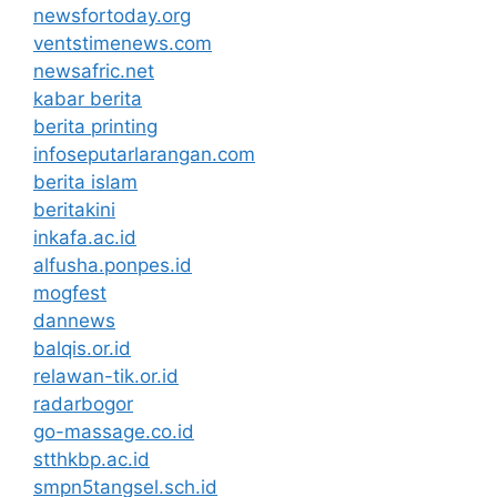
newsfortoday.org
ventstimenews.com
newsafric.net
kabar berita
berita printing
infoseputarlarangan.com
berita islam
beritakini
inkafa.ac.id
alfusha.ponpes.id
mogfest
dannews
balqis.or.id
relawan-tik.or.id
radarbogor
go-massage.co.id
stthkbp.ac.id
smpn5tangsel.sch.id