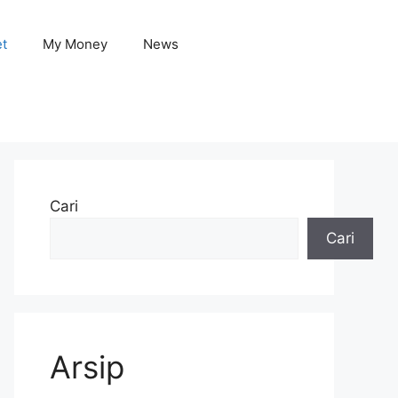
et
My Money
News
Cari
Cari
Arsip