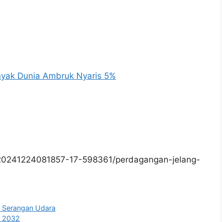
nyak Dunia Ambruk Nyaris 5%
/20241224081857-17-598361/perdagangan-jelang-
e Serangan Udara
i 2032