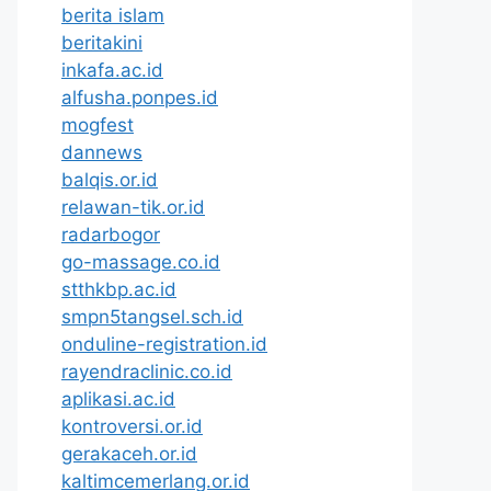
berita islam
beritakini
inkafa.ac.id
alfusha.ponpes.id
mogfest
dannews
balqis.or.id
relawan-tik.or.id
radarbogor
go-massage.co.id
stthkbp.ac.id
smpn5tangsel.sch.id
onduline-registration.id
rayendraclinic.co.id
aplikasi.ac.id
kontroversi.or.id
gerakaceh.or.id
kaltimcemerlang.or.id