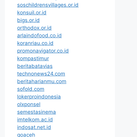
soschildrensvillages.or.id
konsuil.or.id
bigs.or.id
orthodox.or.id
arlaindofood.co.id
koranriau.co.id
promonavigator.co.id
kompastimur
beritabatavias
technonews24.com
beritaharianmu.com
sofold.com
lokerproindonesia
olxponsel
semestasinema
imtelkom.ac.id
indosat.net.id
goaceh