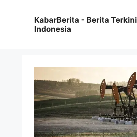
Langsung
ke
KabarBerita - Berita Terki
isi
Indonesia