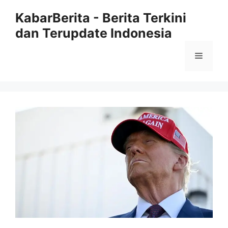
Langsung
KabarBerita - Berita Terkini
ke
dan Terupdate Indonesia
isi
Menu