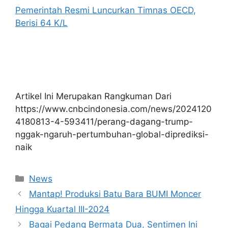
Pemerintah Resmi Luncurkan Timnas OECD,
Berisi 64 K/L
Artikel Ini Merupakan Rangkuman Dari
https://www.cnbcindonesia.com/news/2024120
4180813-4-593411/perang-dagang-trump-
nggak-ngaruh-pertumbuhan-global-diprediksi-
naik
Kategori
News
Mantap! Produksi Batu Bara BUMI Moncer
Hingga Kuartal III-2024
Bagai Pedang Bermata Dua, Sentimen Ini