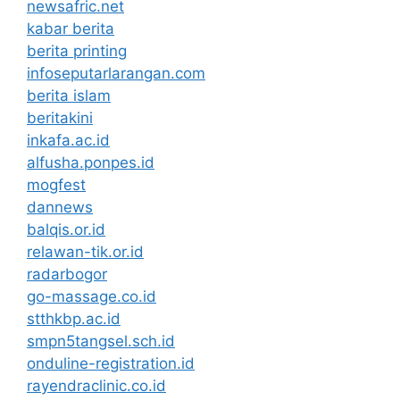
newsafric.net
kabar berita
berita printing
infoseputarlarangan.com
berita islam
beritakini
inkafa.ac.id
alfusha.ponpes.id
mogfest
dannews
balqis.or.id
relawan-tik.or.id
radarbogor
go-massage.co.id
stthkbp.ac.id
smpn5tangsel.sch.id
onduline-registration.id
rayendraclinic.co.id