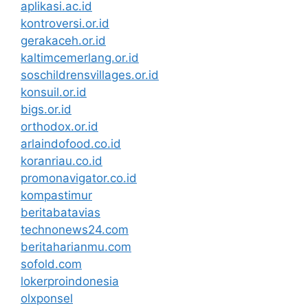
aplikasi.ac.id
kontroversi.or.id
gerakaceh.or.id
kaltimcemerlang.or.id
soschildrensvillages.or.id
konsuil.or.id
bigs.or.id
orthodox.or.id
arlaindofood.co.id
koranriau.co.id
promonavigator.co.id
kompastimur
beritabatavias
technonews24.com
beritaharianmu.com
sofold.com
lokerproindonesia
olxponsel