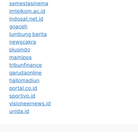
semestasinema
imtelkom.ac.id
indosat.net.id
goaceh
lumbung berita
newscakra
plusindo
mamipos
tribunfinance
garudaonline
hallomadiun
portal.co.id
sportivo.id
visioneernews.id
unida.id