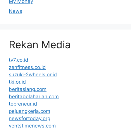
My Money
News
Rekan Media
tv7.co.id
zenfitness.co.id
suzuki-2wheels.or.id
tki.or.id
beritasiang.com
beritabolaharian.com
topreneur.id
pejuangkerja.com
newsfortoday.org
ventstimenews.com