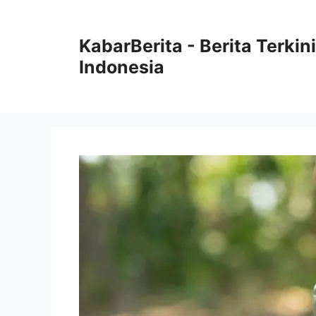
Langsung
ke
KabarBerita - Berita Terki
isi
Indonesia