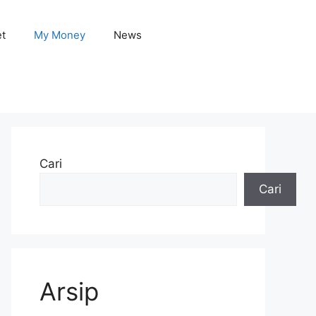
et
My Money
News
Cari
Cari
Arsip