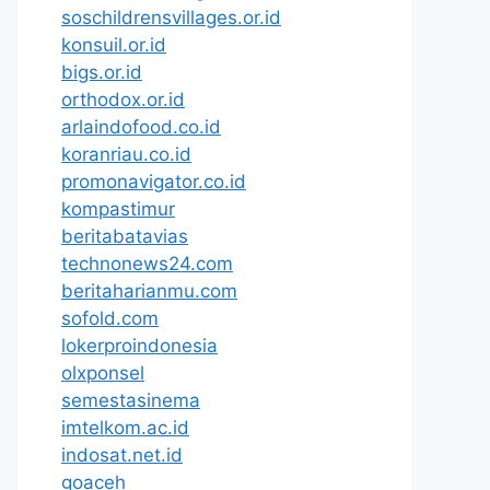
soschildrensvillages.or.id
konsuil.or.id
bigs.or.id
orthodox.or.id
arlaindofood.co.id
koranriau.co.id
promonavigator.co.id
kompastimur
beritabatavias
technonews24.com
beritaharianmu.com
sofold.com
lokerproindonesia
olxponsel
semestasinema
imtelkom.ac.id
indosat.net.id
goaceh