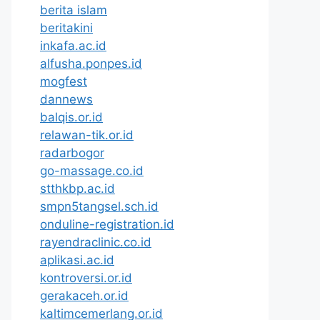
berita islam
beritakini
inkafa.ac.id
alfusha.ponpes.id
mogfest
dannews
balqis.or.id
relawan-tik.or.id
radarbogor
go-massage.co.id
stthkbp.ac.id
smpn5tangsel.sch.id
onduline-registration.id
rayendraclinic.co.id
aplikasi.ac.id
kontroversi.or.id
gerakaceh.or.id
kaltimcemerlang.or.id