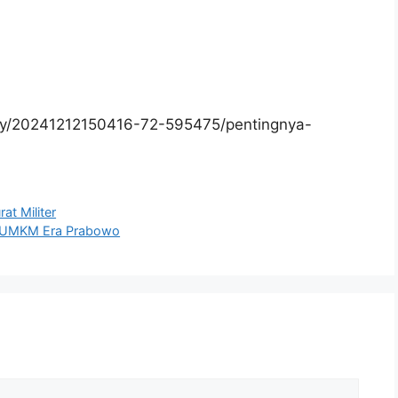
y/20241212150416-72-595475/pentingnya-
at Militer
et UMKM Era Prabowo