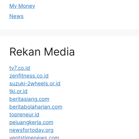
My Money
News
Rekan Media
tv7.co.id
zenfitness.co.id
suzuki-2wheels.or.id
tki.or.id
beritasiang.com
beritabolaharian.com
topreneur.id
pejuangkerja.com
newsfortoday.org
ventstimenews.com