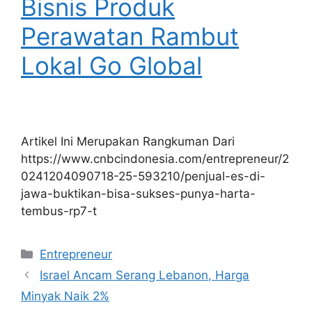
Bisnis Produk
Perawatan Rambut
Lokal Go Global
Artikel Ini Merupakan Rangkuman Dari
https://www.cnbcindonesia.com/entrepreneur/2
0241204090718-25-593210/penjual-es-di-
jawa-buktikan-bisa-sukses-punya-harta-
tembus-rp7-t
Kategori
Entrepreneur
Israel Ancam Serang Lebanon, Harga
Minyak Naik 2%