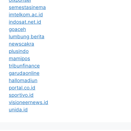
olxponsel
semestasinema
imtelkom.ac.id
indosat.net.id
goaceh
lumbung berita
newscakra
plusindo
mamipos
tribunfinance
garudaonline
hallomadiun
portal.co.id
sportivo.id
visioneernews.id
unida.id