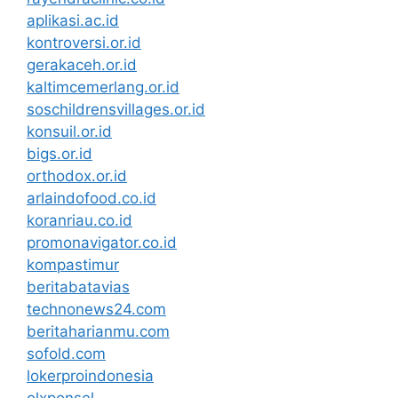
aplikasi.ac.id
kontroversi.or.id
gerakaceh.or.id
kaltimcemerlang.or.id
soschildrensvillages.or.id
konsuil.or.id
bigs.or.id
orthodox.or.id
arlaindofood.co.id
koranriau.co.id
promonavigator.co.id
kompastimur
beritabatavias
technonews24.com
beritaharianmu.com
sofold.com
lokerproindonesia