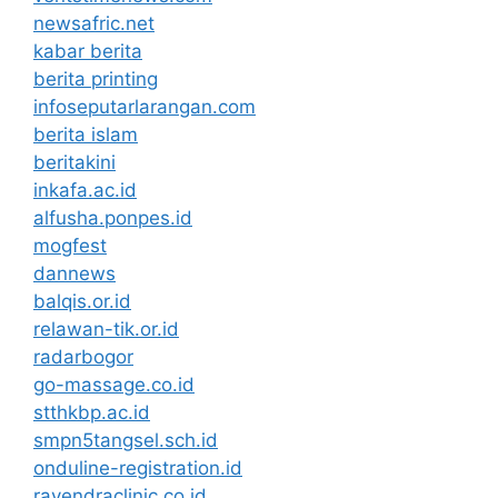
newsafric.net
kabar berita
berita printing
infoseputarlarangan.com
berita islam
beritakini
inkafa.ac.id
alfusha.ponpes.id
mogfest
dannews
balqis.or.id
relawan-tik.or.id
radarbogor
go-massage.co.id
stthkbp.ac.id
smpn5tangsel.sch.id
onduline-registration.id
rayendraclinic.co.id