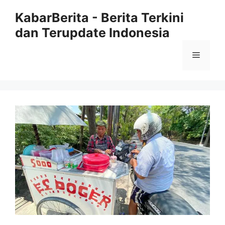
Langsung
KabarBerita - Berita Terkini
ke
dan Terupdate Indonesia
isi
Menu