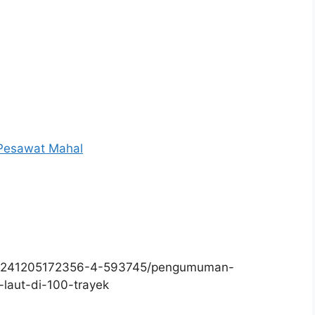
 Pesawat Mahal
20241205172356-4-593745/pengumuman-
laut-di-100-trayek