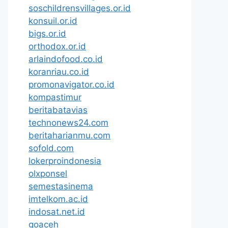
soschildrensvillages.or.id
konsuil.or.id
bigs.or.id
orthodox.or.id
arlaindofood.co.id
koranriau.co.id
promonavigator.co.id
kompastimur
beritabatavias
technonews24.com
beritaharianmu.com
sofold.com
lokerproindonesia
olxponsel
semestasinema
imtelkom.ac.id
indosat.net.id
goaceh