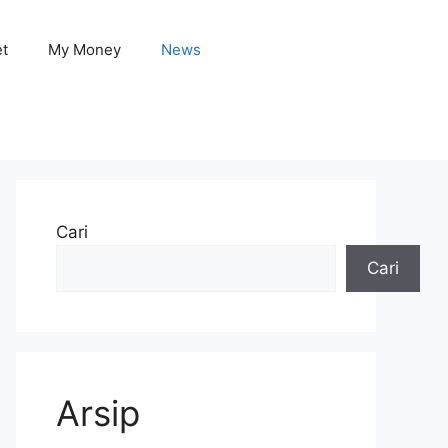
et
My Money
News
Cari
Cari
Arsip