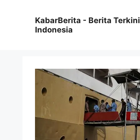
Langsung
ke
KabarBerita - Berita Terki
isi
Indonesia