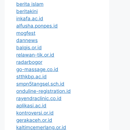
berita islam
beritakini
inkafa.ac.id
alfusha.ponpes.id
mogfest
dannews
balqis.or.id
relawan-tik.or.id
radarbogor
go-massage.co.id
stthkbp.ac.id
smpn5tangsel.sch.id
onduline-registration.id
rayendraclinic.co.id
aplikasi.ac.id
kontroversi.or.id
gerakaceh.or.id
kaltimcemerlang.or.id