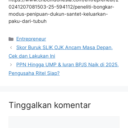
0241207081503-25-594112/peneliti-bongkar-
modus-penipuan-dukun-santet-keluarkan-
paku-dari-tubuh
Kategori
Entrepreneur
Skor Buruk SLIK OJK Ancam Masa Depan,
Cek dan Lakukan Ini
PPN Hingga UMP & Iuran BPJS Naik di 2025,
Pengusaha Ritel Siap?
Tinggalkan komentar
Komentar