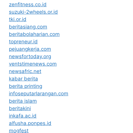
zenfitness.co.id
suzuki-2wheels.or.id
tki.or.id
beritasiang.com
beritabolaharian.com
topreneur.id
pejuangkerja.com
newsfortoday.org
ventstimenews.com
newsafric.net
kabar berita
berita printing
infoseputarlarangan.com
berita islam
beritakini
inkafa.ac.id
alfusha.ponpes.id
mogfest