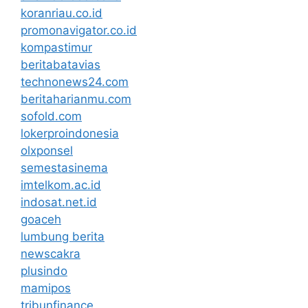
koranriau.co.id
promonavigator.co.id
kompastimur
beritabatavias
technonews24.com
beritaharianmu.com
sofold.com
lokerproindonesia
olxponsel
semestasinema
imtelkom.ac.id
indosat.net.id
goaceh
lumbung berita
newscakra
plusindo
mamipos
tribunfinance