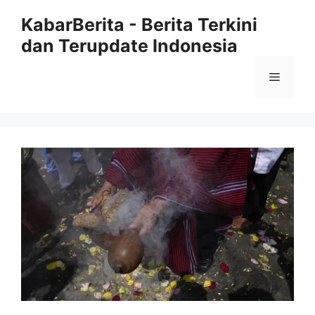
Langsung
KabarBerita - Berita Terkini
ke
dan Terupdate Indonesia
isi
Menu