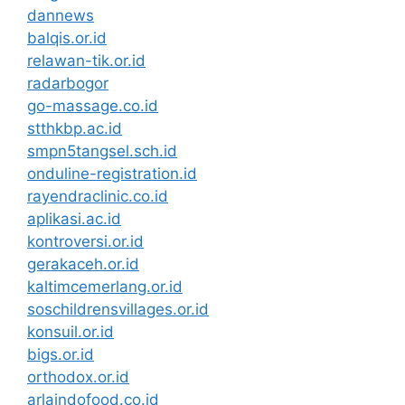
dannews
balqis.or.id
relawan-tik.or.id
radarbogor
go-massage.co.id
stthkbp.ac.id
smpn5tangsel.sch.id
onduline-registration.id
rayendraclinic.co.id
aplikasi.ac.id
kontroversi.or.id
gerakaceh.or.id
kaltimcemerlang.or.id
soschildrensvillages.or.id
konsuil.or.id
bigs.or.id
orthodox.or.id
arlaindofood.co.id