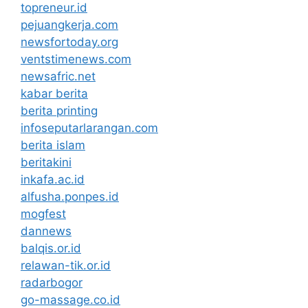
topreneur.id
pejuangkerja.com
newsfortoday.org
ventstimenews.com
newsafric.net
kabar berita
berita printing
infoseputarlarangan.com
berita islam
beritakini
inkafa.ac.id
alfusha.ponpes.id
mogfest
dannews
balqis.or.id
relawan-tik.or.id
radarbogor
go-massage.co.id