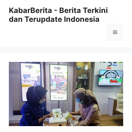
Langsung
KabarBerita - Berita Terkini
ke
dan Terupdate Indonesia
isi
Menu