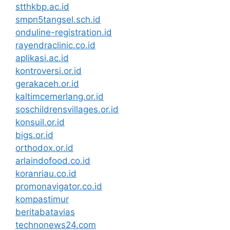
stthkbp.ac.id
smpn5tangsel.sch.id
onduline-registration.id
rayendraclinic.co.id
aplikasi.ac.id
kontroversi.or.id
gerakaceh.or.id
kaltimcemerlang.or.id
soschildrensvillages.or.id
konsuil.or.id
bigs.or.id
orthodox.or.id
arlaindofood.co.id
koranriau.co.id
promonavigator.co.id
kompastimur
beritabatavias
technonews24.com