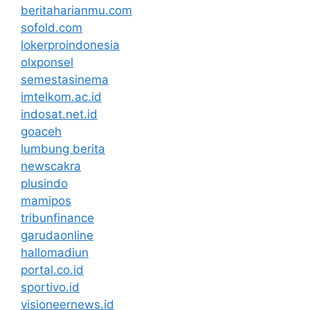
beritaharianmu.com
sofold.com
lokerproindonesia
olxponsel
semestasinema
imtelkom.ac.id
indosat.net.id
goaceh
lumbung berita
newscakra
plusindo
mamipos
tribunfinance
garudaonline
hallomadiun
portal.co.id
sportivo.id
visioneernews.id