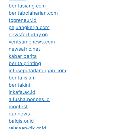
beritasiang.com
beritabolaharian.com
topreneur.id
pejuangkerja.com
newsfortoday.org
ventstimenews.com
newsafric.net
kabar berita
berita printing
infoseputarlarangan.com
berita islam
beritakini
inkafa.ac.id
alfusha.ponpes.id
mogfest
dannews
balqis.or.id
relawan-tik.or.id