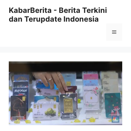
Langsung
KabarBerita - Berita Terkini
ke
dan Terupdate Indonesia
isi
Menu