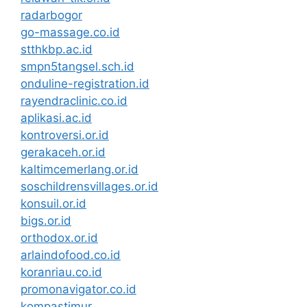
radarbogor
go-massage.co.id
stthkbp.ac.id
smpn5tangsel.sch.id
onduline-registration.id
rayendraclinic.co.id
aplikasi.ac.id
kontroversi.or.id
gerakaceh.or.id
kaltimcemerlang.or.id
soschildrensvillages.or.id
konsuil.or.id
bigs.or.id
orthodox.or.id
arlaindofood.co.id
koranriau.co.id
promonavigator.co.id
kompastimur