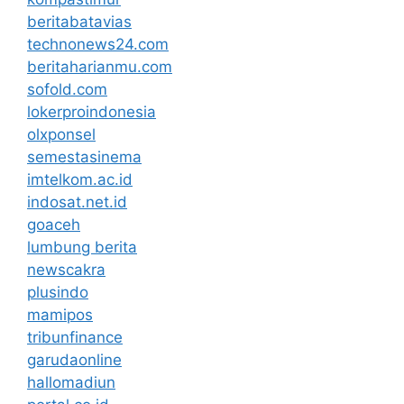
beritabatavias
technonews24.com
beritaharianmu.com
sofold.com
lokerproindonesia
olxponsel
semestasinema
imtelkom.ac.id
indosat.net.id
goaceh
lumbung berita
newscakra
plusindo
mamipos
tribunfinance
garudaonline
hallomadiun