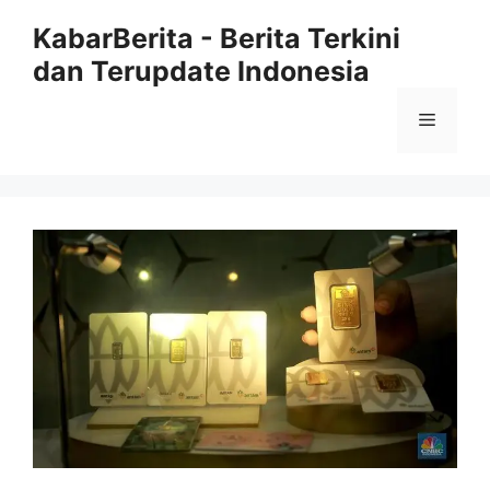
Langsung
KabarBerita - Berita Terkini
ke
dan Terupdate Indonesia
isi
Menu