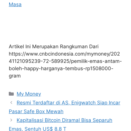
Masa
Artikel Ini Merupakan Rangkuman Dari
https://www.cnbcindonesia.com/mymoney/202
41121095239-72-589925/pemilik-emas-antam-
boleh-happy-harganya-tembus-rp1508000-
gram
Kategori
My Money
Resmi Terdaftar di AS, Enigwatch Siap Incar
Pasar Safe Box Mewah
Kapitalisasi Bitcoin Diramal Bisa Separuh
Emas, Sentuh US$ 8,8 T