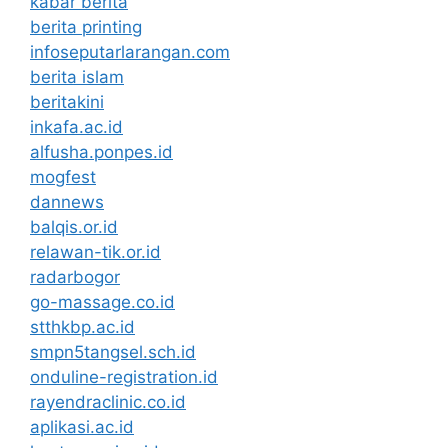
kabar berita
berita printing
infoseputarlarangan.com
berita islam
beritakini
inkafa.ac.id
alfusha.ponpes.id
mogfest
dannews
balqis.or.id
relawan-tik.or.id
radarbogor
go-massage.co.id
stthkbp.ac.id
smpn5tangsel.sch.id
onduline-registration.id
rayendraclinic.co.id
aplikasi.ac.id