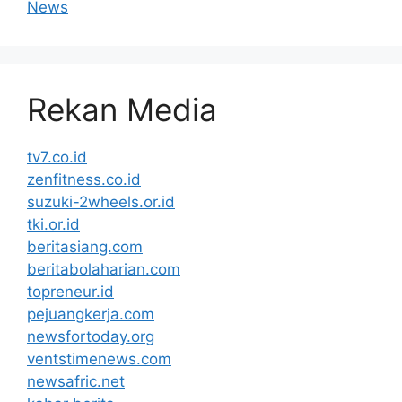
News
Rekan Media
tv7.co.id
zenfitness.co.id
suzuki-2wheels.or.id
tki.or.id
beritasiang.com
beritabolaharian.com
topreneur.id
pejuangkerja.com
newsfortoday.org
ventstimenews.com
newsafric.net