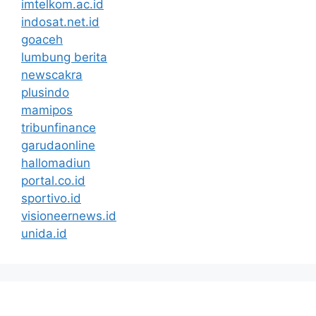
imtelkom.ac.id
indosat.net.id
goaceh
lumbung berita
newscakra
plusindo
mamipos
tribunfinance
garudaonline
hallomadiun
portal.co.id
sportivo.id
visioneernews.id
unida.id