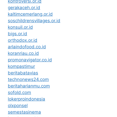
kontroversi.or.id
gerakaceh.or.id
kaltimcemerlang.or.id
soschildrensvillages.or.id
konsuil.or.id
bigs.or.id
orthodox.or.id
arlaindofood.co.id
koranriau.co.id
promonavigator.co.id
kompastimur
beritabatavias
technonews24.com
beritaharianmu.com
sofold.com
lokerproindonesia
olxponsel
semestasinema