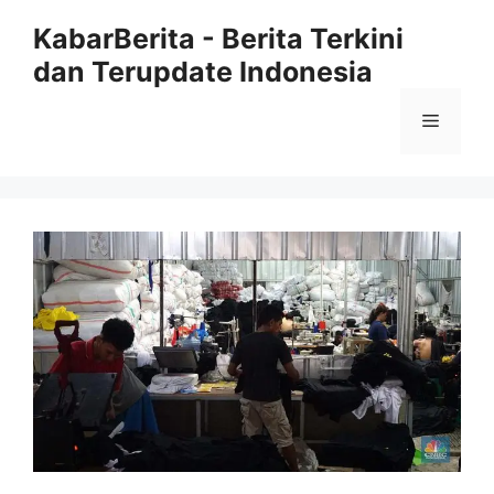
Langsung
KabarBerita - Berita Terkini
ke
dan Terupdate Indonesia
isi
Menu