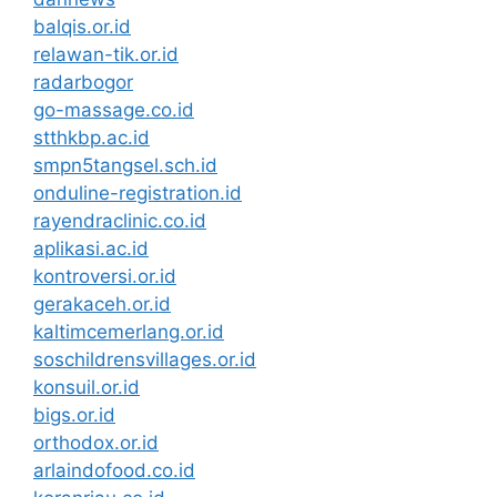
balqis.or.id
relawan-tik.or.id
radarbogor
go-massage.co.id
stthkbp.ac.id
smpn5tangsel.sch.id
onduline-registration.id
rayendraclinic.co.id
aplikasi.ac.id
kontroversi.or.id
gerakaceh.or.id
kaltimcemerlang.or.id
soschildrensvillages.or.id
konsuil.or.id
bigs.or.id
orthodox.or.id
arlaindofood.co.id