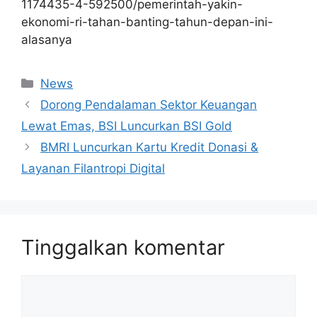
1174435-4-592500/pemerintah-yakin-
ekonomi-ri-tahan-banting-tahun-depan-ini-
alasanya
Kategori
News
Dorong Pendalaman Sektor Keuangan
Lewat Emas, BSI Luncurkan BSI Gold
BMRI Luncurkan Kartu Kredit Donasi &
Layanan Filantropi Digital
Tinggalkan komentar
Komentar