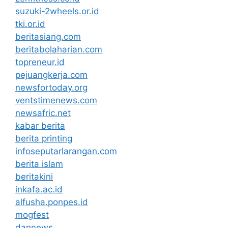
suzuki-2wheels.or.id
tki.or.id
beritasiang.com
beritabolaharian.com
topreneur.id
pejuangkerja.com
newsfortoday.org
ventstimenews.com
newsafric.net
kabar berita
berita printing
infoseputarlarangan.com
berita islam
beritakini
inkafa.ac.id
alfusha.ponpes.id
mogfest
dannews