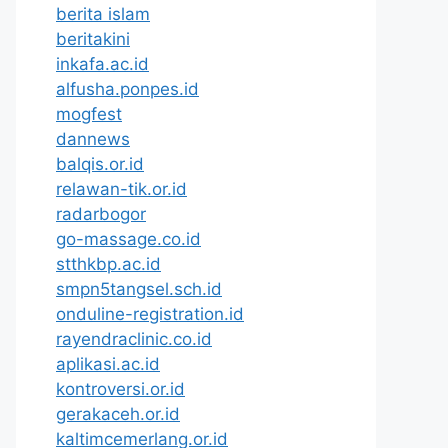
berita islam
beritakini
inkafa.ac.id
alfusha.ponpes.id
mogfest
dannews
balqis.or.id
relawan-tik.or.id
radarbogor
go-massage.co.id
stthkbp.ac.id
smpn5tangsel.sch.id
onduline-registration.id
rayendraclinic.co.id
aplikasi.ac.id
kontroversi.or.id
gerakaceh.or.id
kaltimcemerlang.or.id