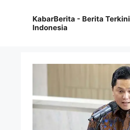
Langsung
ke
KabarBerita - Berita Terki
isi
Indonesia