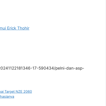
ui Erick Thohir
/20241122181346-17-590434/pelni-dan-asp-
pai Target NZE 2060
ahasianya