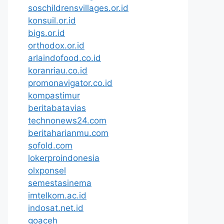
soschildrensvillages.or.id
konsuil.or.id
bigs.or.id
orthodox.or.id
arlaindofood.co.id
koranriau.co.id
promonavigator.co.id
kompastimur
beritabatavias
technonews24.com
beritaharianmu.com
sofold.com
lokerproindonesia
olxponsel
semestasinema
imtelkom.ac.id
indosat.net.id
goaceh