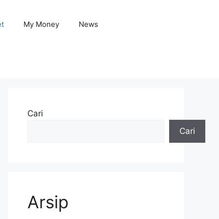
et
My Money
News
Cari
Cari
Arsip