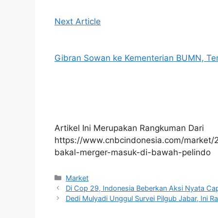
Next Article
Gibran Sowan ke Kementerian BUMN, Tem
Artikel Ini Merupakan Rangkuman Dari
https://www.cnbcindonesia.com/market
bakal-merger-masuk-di-bawah-pelindo
Kategori
Market
Di Cop 29, Indonesia Beberkan Aksi Nyata Ca
Dedi Mulyadi Unggul Survei Pilgub Jabar, Ini R