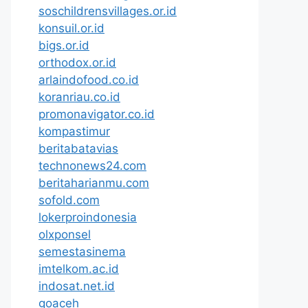
soschildrensvillages.or.id
konsuil.or.id
bigs.or.id
orthodox.or.id
arlaindofood.co.id
koranriau.co.id
promonavigator.co.id
kompastimur
beritabatavias
technonews24.com
beritaharianmu.com
sofold.com
lokerproindonesia
olxponsel
semestasinema
imtelkom.ac.id
indosat.net.id
goaceh