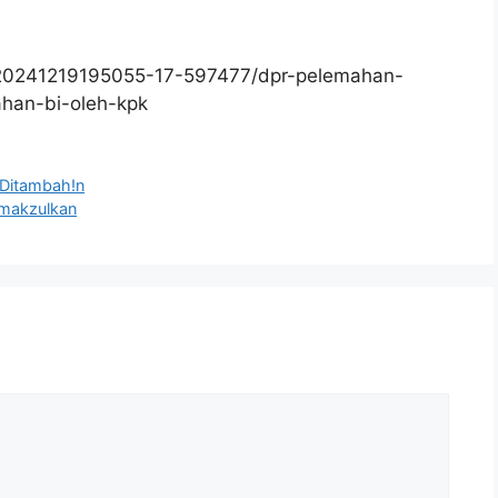
/20241219195055-17-597477/dpr-pelemahan-
ahan-bi-oleh-kpk
 Ditambah!n
imakzulkan