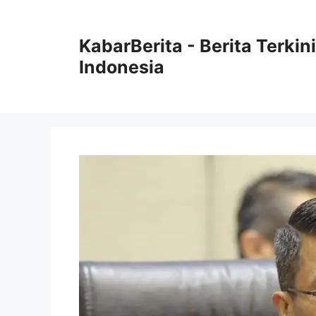
Langsung
ke
KabarBerita - Berita Terki
isi
Indonesia