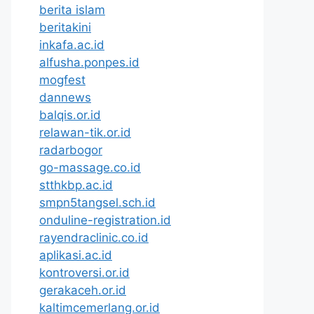
berita islam
beritakini
inkafa.ac.id
alfusha.ponpes.id
mogfest
dannews
balqis.or.id
relawan-tik.or.id
radarbogor
go-massage.co.id
stthkbp.ac.id
smpn5tangsel.sch.id
onduline-registration.id
rayendraclinic.co.id
aplikasi.ac.id
kontroversi.or.id
gerakaceh.or.id
kaltimcemerlang.or.id