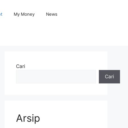
et
My Money
News
Cari
Cari
Arsip