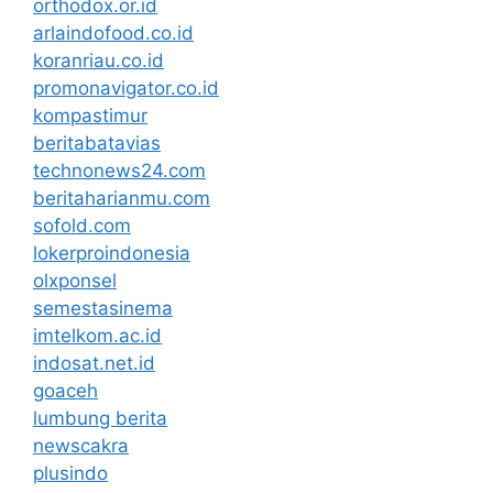
orthodox.or.id
arlaindofood.co.id
koranriau.co.id
promonavigator.co.id
kompastimur
beritabatavias
technonews24.com
beritaharianmu.com
sofold.com
lokerproindonesia
olxponsel
semestasinema
imtelkom.ac.id
indosat.net.id
goaceh
lumbung berita
newscakra
plusindo