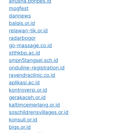
alfusha.ponpes.id
mogfest
dannews
balqis.or.id
relawan-tik.or.id
radarbogor
go-massage.co.id
stthkbp.ac.id
smpn5tangsel.sch.id
onduline-registration.id
rayendraclinic.co.id
aplikasi.ac.id
kontroversi.or.id
gerakaceh.or.id
kaltimcemerlang.or.id
soschildrensvillages.or.id
konsuil.or.id
bigs.or.id