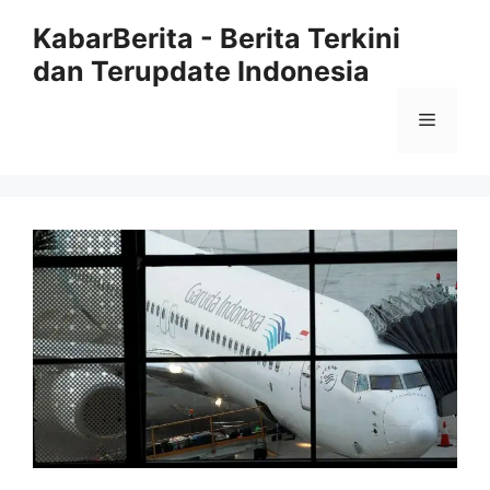
Langsung
KabarBerita - Berita Terkini
ke
dan Terupdate Indonesia
isi
Menu