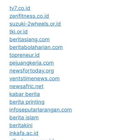
tv7.co.id
zenfitness.co.id
suzuki-2wheels.or.id
tki.or.id
beritasiang.com
beritabolaharian.com
topreneur.id
pejuangkerja.com
newsfortoday.org
ventstimenews.com
newsafric.net
kabar berita
berita printing
infoseputarlarangan.com
berita islam
beritakini
inkafa.ac.id