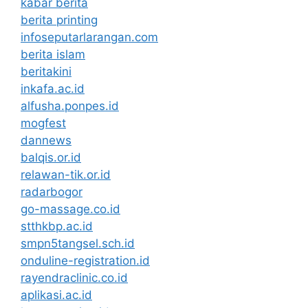
kabar berita
berita printing
infoseputarlarangan.com
berita islam
beritakini
inkafa.ac.id
alfusha.ponpes.id
mogfest
dannews
balqis.or.id
relawan-tik.or.id
radarbogor
go-massage.co.id
stthkbp.ac.id
smpn5tangsel.sch.id
onduline-registration.id
rayendraclinic.co.id
aplikasi.ac.id