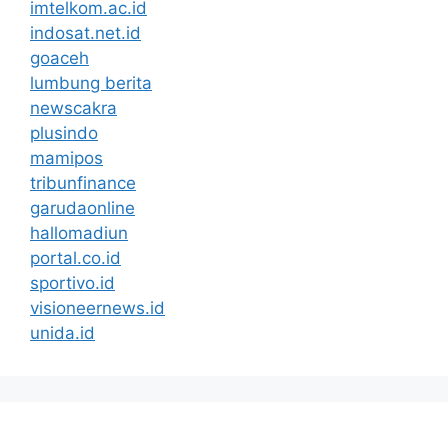
imtelkom.ac.id
indosat.net.id
goaceh
lumbung berita
newscakra
plusindo
mamipos
tribunfinance
garudaonline
hallomadiun
portal.co.id
sportivo.id
visioneernews.id
unida.id