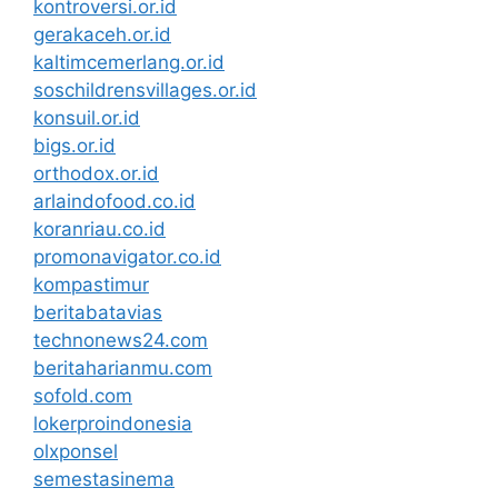
kontroversi.or.id
gerakaceh.or.id
kaltimcemerlang.or.id
soschildrensvillages.or.id
konsuil.or.id
bigs.or.id
orthodox.or.id
arlaindofood.co.id
koranriau.co.id
promonavigator.co.id
kompastimur
beritabatavias
technonews24.com
beritaharianmu.com
sofold.com
lokerproindonesia
olxponsel
semestasinema