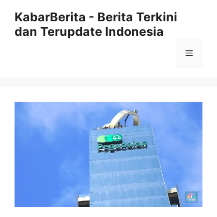
Langsung
KabarBerita - Berita Terkini
ke
dan Terupdate Indonesia
isi
Menu