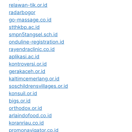
relawan-tik.or.id
radarbogor
go-massage.co.id
stthkbp.ac.id
smpn5tangsel.sch.id
onduline-registration.id
rayendraclinic.co.id
aplikasi.ac.id
kontroversi.or.id
gerakaceh.or.id
kaltimcemerlang.or.id
soschildrensvillages.or.id
konsuil.or.id
bigs.or.id
orthodox.or.id
arlaindofood.co.id
koranriau.co.id
promonavigator.co.id