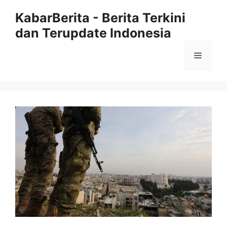
Langsung
KabarBerita - Berita Terkini
ke
dan Terupdate Indonesia
isi
Menu