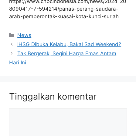
https://www.cnbcindonesia.com/news/2024120
8090417-7-594214/panas-perang-saudara-
arab-pemberontak-kuasai-kota-kunci-suriah
Kategori
News
IHSG Dibuka Kelabu, Bakal Sad Weekend?
Tak Bergerak, Segini Harga Emas Antam
Hari Ini
Tinggalkan komentar
Komentar