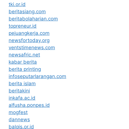
tki.or.id
beritasiang.com
beritabolaharian.com
topreneur.id
pejuangkerja.com
newsfortoday.org
ventstimenews.com
newsafric.net
kabar berita
berita printing
infoseputarlarangan.com
berita islam
beritakini
inkafa.ac.id
alfusha.ponpes.id
mogfest
dannews
balqis.or.id