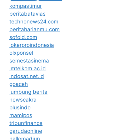
kompastimur
beritabatavias
technonews24.com
beritaharianmu.com
sofold.com
lokerproindonesia
olxponsel
semestasinema
imtelkom.ac.id
indosat.net.id
goaceh
lumbung berita
newscakra
plusindo
mamipos
tribunfinance
garudaonline
hallomadiun