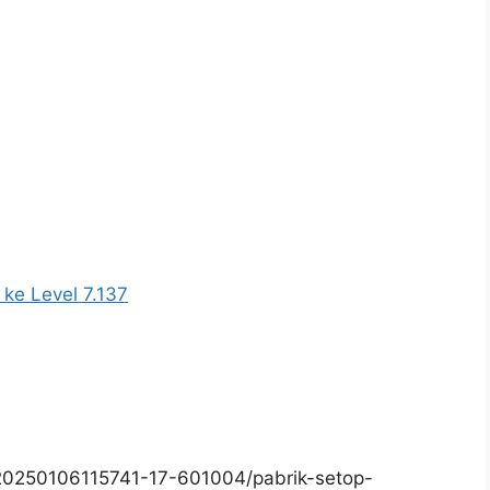
 ke Level 7.137
20250106115741-17-601004/pabrik-setop-