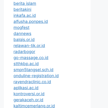
berita islam
beritakini
inkafa.ac.id
alfusha.ponpes.id
mogfest
dannews
balqis.or.id
relawan-tik.or.id
radarbogor
go-massage.co.id
stthkbp.ac.id
smpn5tangsel.sch.id
onduline-registration.id
rayendraclinic.co.id
aplikasi.ac.id
kontroversi.or.id
gerakaceh.or.id
kaltimcemerlang.or.id