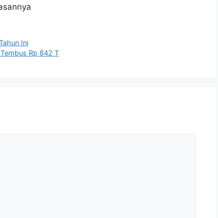
lasannya
Tahun Ini
ta Tembus Rp 842 T