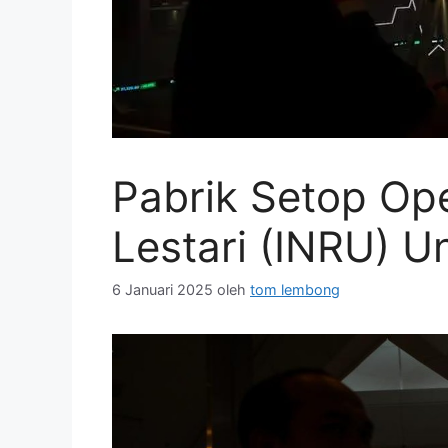
Pabrik Setop Ope
Lestari (INRU) 
6 Januari 2025
oleh
tom lembong