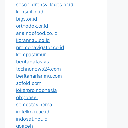
soschildrensvillages.or.id
konsuil.or.id
bigs.or.id
orthodox.or.id
arlaindofood.co.id
koranriau.co.id
promonavigator.co.id
kompastimur
beritabatavias
technonews24.com
beritaharianmu.com
sofold.com
lokerproindonesia
olxponsel
semestasinema
imtelkom.ac.id
indosat.net.id
goaceh