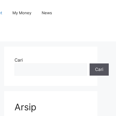
et
My Money
News
Cari
Cari
Arsip