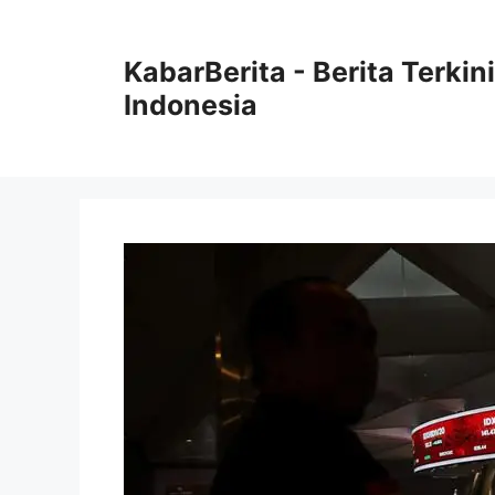
Langsung
ke
KabarBerita - Berita Terki
isi
Indonesia