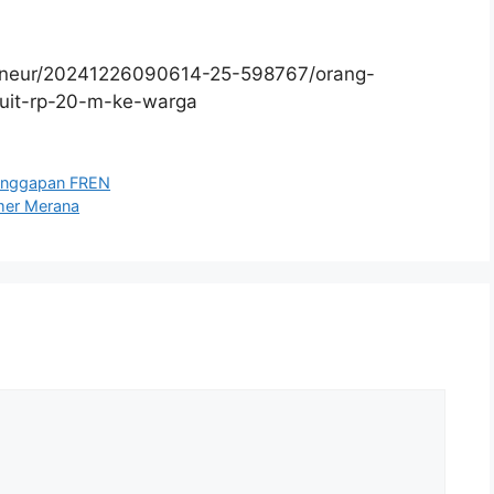
reneur/20241226090614-25-598767/orang-
duit-rp-20-m-ke-warga
 Tanggapan FREN
umer Merana