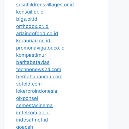
soschildrensvillages.or.id
konsuil.or.id
bigs.or.id
orthodox.or.id
arlaindofood.co.id
koranriau.co.id
promonavigator.co.id
kompastimur
beritabatavias
technonews24.com
beritaharianmu.com
sofold.com
lokerproindonesia
olxponsel
semestasinema
imtelkom.ac.id
indosat.net.id
goaceh