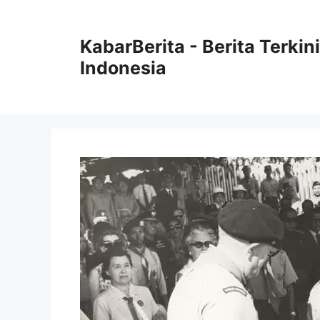
Langsung
ke
KabarBerita - Berita Terki
isi
Indonesia