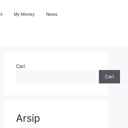
et
My Money
News
Cari
Cari
Arsip