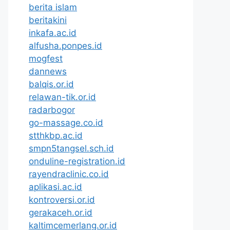
berita islam
beritakini
inkafa.ac.id
alfusha.ponpes.id
mogfest
dannews
balqis.or.id
relawan-tik.or.id
radarbogor
go-massage.co.id
stthkbp.ac.id
smpn5tangsel.sch.id
onduline-registration.id
rayendraclinic.co.id
aplikasi.ac.id
kontroversi.or.id
gerakaceh.or.id
kaltimcemerlang.or.id