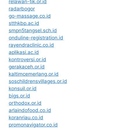
relawan-tik.or.id
radarbogor
go-massage.co.id
stthkbp.ac.id
smpn5tangsel.sch.id
onduline-registration.id
rayendraclinic.co.id
aplikasi.ac.id
kontroversi.or.id
gerakaceh.or.id
kaltimcemerlang.or.id
soschildrensvillages.or.id
konsuil.or.id
bigs.or.id
orthodox.or.id
arlaindofood.co.id
koranriau.co.id
promonavigator.co.id