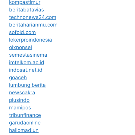
kompastimur
beritabatavias
technonews24.com
beritaharianmu.com
sofold.com
lokerproindonesia
olxponsel
semestasinema
imtelkom.ac.id
indosat.net.id
goaceh
lumbung berita
newscakra
plusindo
mamipos
tribunfinance
garudaonline
hallomadiun