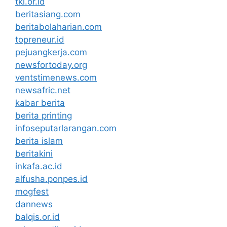
tki.or.id
beritasiang.com
beritabolaharian.com
topreneur.id
pejuangkerja.com
newsfortoday.org
ventstimenews.com
newsafric.net
kabar berita
berita printing
infoseputarlarangan.com
berita islam
beritakini
inkafa.ac.id
alfusha.ponpes.id
mogfest
dannews
balqis.or.id