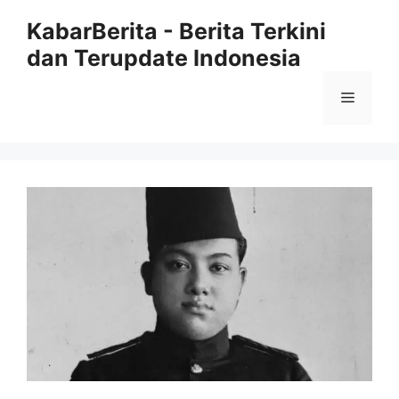
Langsung
KabarBerita - Berita Terkini
ke
dan Terupdate Indonesia
isi
Menu