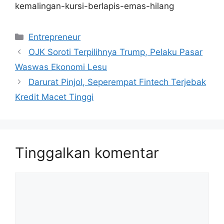
kemalingan-kursi-berlapis-emas-hilang
Kategori
Entrepreneur
OJK Soroti Terpilihnya Trump, Pelaku Pasar
Waswas Ekonomi Lesu
Darurat Pinjol, Seperempat Fintech Terjebak
Kredit Macet Tinggi
Tinggalkan komentar
Komentar