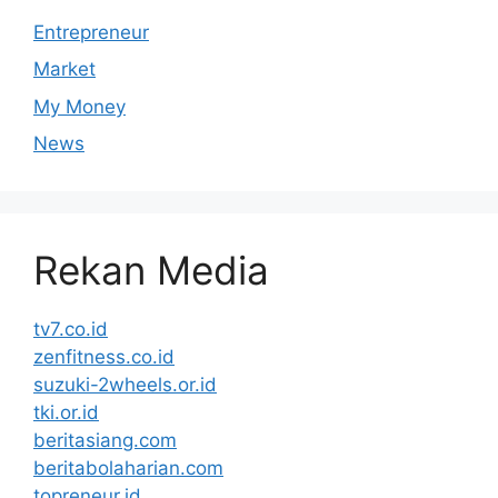
Entrepreneur
Market
My Money
News
Rekan Media
tv7.co.id
zenfitness.co.id
suzuki-2wheels.or.id
tki.or.id
beritasiang.com
beritabolaharian.com
topreneur.id