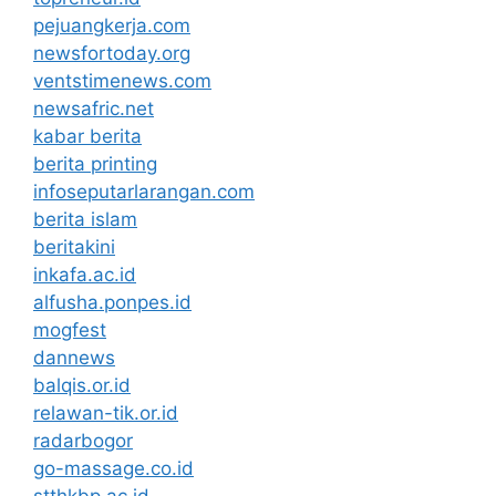
pejuangkerja.com
newsfortoday.org
ventstimenews.com
newsafric.net
kabar berita
berita printing
infoseputarlarangan.com
berita islam
beritakini
inkafa.ac.id
alfusha.ponpes.id
mogfest
dannews
balqis.or.id
relawan-tik.or.id
radarbogor
go-massage.co.id