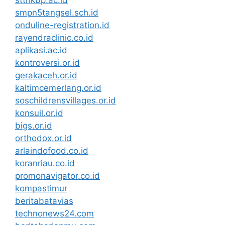
stthkbp.ac.id
smpn5tangsel.sch.id
onduline-registration.id
rayendraclinic.co.id
aplikasi.ac.id
kontroversi.or.id
gerakaceh.or.id
kaltimcemerlang.or.id
soschildrensvillages.or.id
konsuil.or.id
bigs.or.id
orthodox.or.id
arlaindofood.co.id
koranriau.co.id
promonavigator.co.id
kompastimur
beritabatavias
technonews24.com