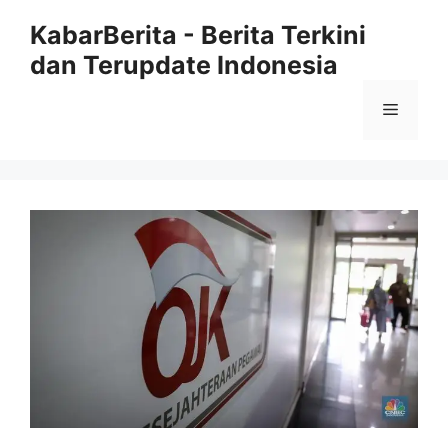
Langsung
KabarBerita - Berita Terkini
ke
dan Terupdate Indonesia
isi
Menu