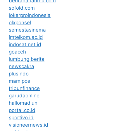
beritaharianmu.com
sofold.com
lokerproindonesia
olxponsel
semestasinema
imtelkom.ac.id
indosat.net.id
goaceh
lumbung berita
newscakra
plusindo
mamipos
tribunfinance
garudaonline
hallomadiun
portal.co.id
sportivo.id
visioneernews.id