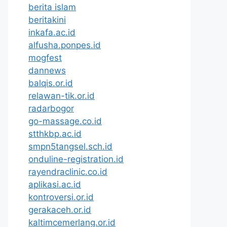
berita islam
beritakini
inkafa.ac.id
alfusha.ponpes.id
mogfest
dannews
balqis.or.id
relawan-tik.or.id
radarbogor
go-massage.co.id
stthkbp.ac.id
smpn5tangsel.sch.id
onduline-registration.id
rayendraclinic.co.id
aplikasi.ac.id
kontroversi.or.id
gerakaceh.or.id
kaltimcemerlang.or.id