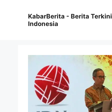
Langsung
ke
KabarBerita - Berita Terki
isi
Indonesia