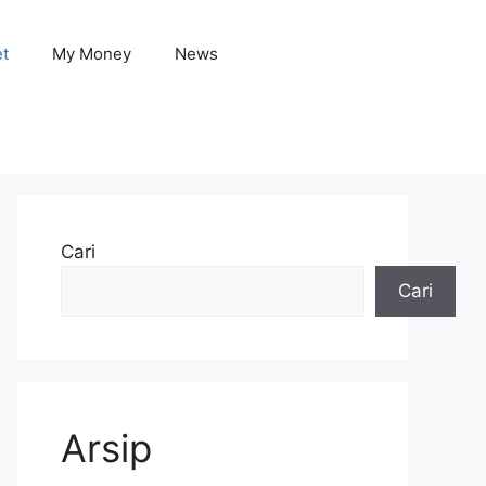
et
My Money
News
Cari
Cari
Arsip