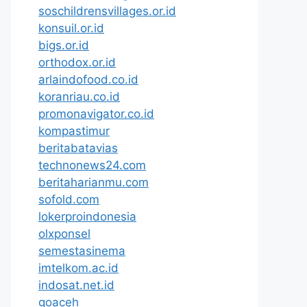
soschildrensvillages.or.id
konsuil.or.id
bigs.or.id
orthodox.or.id
arlaindofood.co.id
koranriau.co.id
promonavigator.co.id
kompastimur
beritabatavias
technonews24.com
beritaharianmu.com
sofold.com
lokerproindonesia
olxponsel
semestasinema
imtelkom.ac.id
indosat.net.id
goaceh