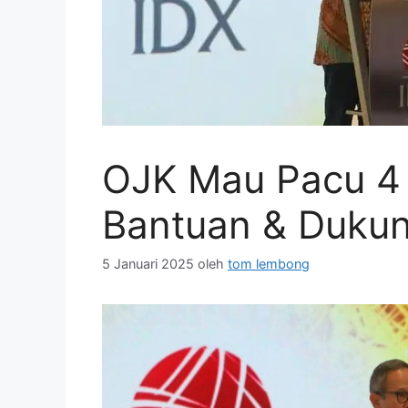
OJK Mau Pacu 4 
Bantuan & Duku
5 Januari 2025
oleh
tom lembong