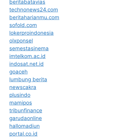
beritabatavias
technonews24.com
beritaharianmu.com
sofold.com
lokerproindonesia
olxponsel
semestasinema
imtelkom.ac.id
indosat.net.id
goaceh
lumbung berita
newscakra
plusindo
mamipos
tribunfinance
garudaonline
hallomadiun
portal.co.id