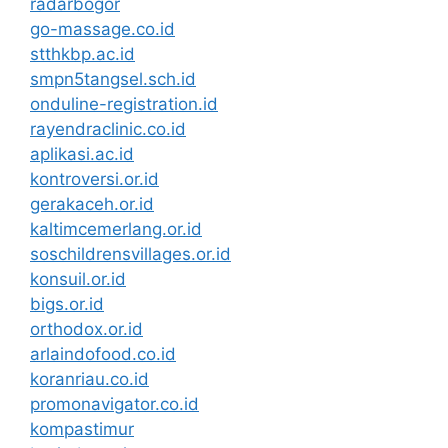
radarbogor
go-massage.co.id
stthkbp.ac.id
smpn5tangsel.sch.id
onduline-registration.id
rayendraclinic.co.id
aplikasi.ac.id
kontroversi.or.id
gerakaceh.or.id
kaltimcemerlang.or.id
soschildrensvillages.or.id
konsuil.or.id
bigs.or.id
orthodox.or.id
arlaindofood.co.id
koranriau.co.id
promonavigator.co.id
kompastimur