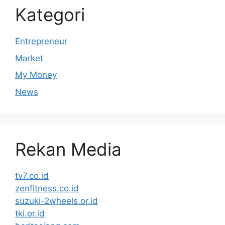
Kategori
Entrepreneur
Market
My Money
News
Rekan Media
tv7.co.id
zenfitness.co.id
suzuki-2wheels.or.id
tki.or.id