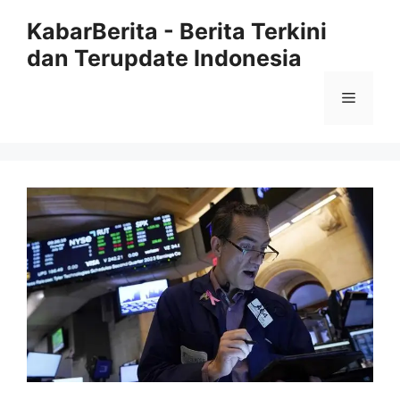
Langsung
KabarBerita - Berita Terkini
ke
dan Terupdate Indonesia
isi
Menu