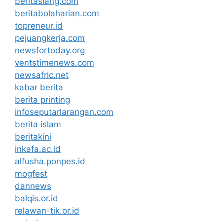
beritasiang.com
beritabolaharian.com
topreneur.id
pejuangkerja.com
newsfortoday.org
ventstimenews.com
newsafric.net
kabar berita
berita printing
infoseputarlarangan.com
berita islam
beritakini
inkafa.ac.id
alfusha.ponpes.id
mogfest
dannews
balqis.or.id
relawan-tik.or.id