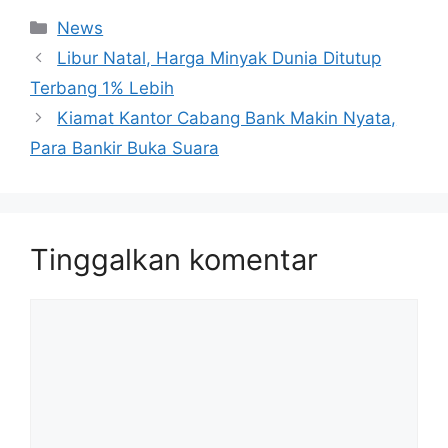
Kategori
News
Libur Natal, Harga Minyak Dunia Ditutup
Terbang 1% Lebih
Kiamat Kantor Cabang Bank Makin Nyata,
Para Bankir Buka Suara
Tinggalkan komentar
Komentar