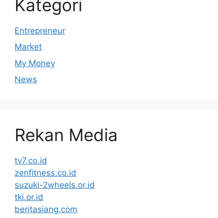
Kategori
Entrepreneur
Market
My Money
News
Rekan Media
tv7.co.id
zenfitness.co.id
suzuki-2wheels.or.id
tki.or.id
beritasiang.com