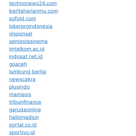
technonews24.com
beritaharianmu.com
sofold.com
lokerproindonesia
olxponsel
semestasinema
imtelkom.ac.id
indosat.net.id
goaceh
lumbung berita
newscakra
plusindo
mamipos
tribunfinance
garudaonline
hallomadiun
portal.co.id
sportivo.id