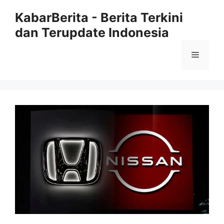
Langsung
KabarBerita - Berita Terkini
ke
dan Terupdate Indonesia
isi
Menu