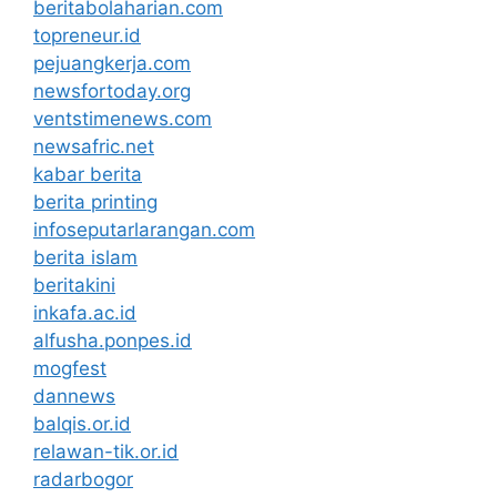
beritabolaharian.com
topreneur.id
pejuangkerja.com
newsfortoday.org
ventstimenews.com
newsafric.net
kabar berita
berita printing
infoseputarlarangan.com
berita islam
beritakini
inkafa.ac.id
alfusha.ponpes.id
mogfest
dannews
balqis.or.id
relawan-tik.or.id
radarbogor