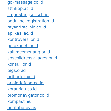
go-massage.co.id
stthkbp.ac.id
smpn5tangsel.sch.id
onduline-registration.id
rayendraclinic.co.id
aplikasi.ac.id
kontroversi.or.id
gerakaceh.or.id
kaltimcemerlang.or.id
soschildrensvillages.or.id
konsuil.or.id
bigs.or.id
orthodox.or.id
arlaindofood.co.id
koranriau.co.id
promonavigator.co.id
kompastimur
beritabatavias