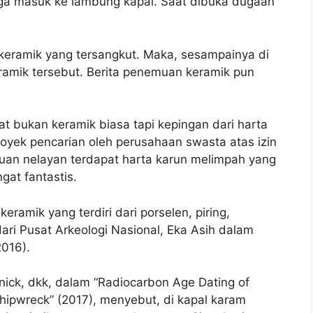
gga masuk ke lambung kapal. Saat dibuka dugaan
a keramik yang tersangkut. Maka, sesampainya di
eramik tersebut. Berita penemuan keramik pun
at bukan keramik biasa tapi kepingan dari harta
royek pencarian oleh perusahaan swasta atas izin
temuan nelayan terdapat harta karun melimpah yang
gat fantastis.
eramik yang terdiri dari porselen, piring,
dari Pusat Arkeologi Nasional, Eka Asih dalam
016).
mnick, dkk, dalam “Radiocarbon Age Dating of
hipwreck” (2017), menyebut, di kapal karam