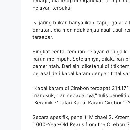
tenaga, dia tetap mengangkat jaring hin
nelayan terbukti.
Isi jaring bukan hanya ikan, tapi juga ad
daratan, dia menindaklanjuti asal-usul k
tersebar.
Singkat cerita, temuan nelayan diduga ku
karun melimpah. Setelahnya, dilakukan p
pemerintah. Dari sini diketahui di titik 
berasal dari kapal karam dengan total san
“Kapal karam di Cirebon terdapat 314.171 k
mangkuk, dan sebagainya,” tulis peneliti 
“Keramik Muatan Kapal Karam Cirebon” (2
Secara spesifik, peneliti Michael S. Krze
1,000-Year-Old Pearls from the Cirebon S