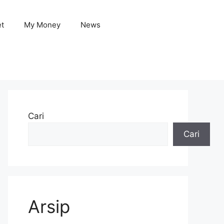
et
My Money
News
Cari
Cari
Arsip