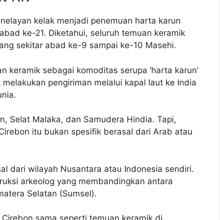
n nelayan kelak menjadi penemuan harta karun
abad ke-21. Diketahui, seluruh temuan keramik
 Tang sekitar abad ke-9 sampai ke-10 Masehi.
kan keramik sebagai komoditas serupa ‘harta karun’
k melakukan pengiriman melalui kapal laut ke India
nia.
n, Selat Malaka, dan Samudera Hindia. Tapi,
irebon itu bukan spesifik berasal dari Arab atau
al dari wilayah Nusantara atau Indonesia sendiri.
truksi arkeolog yang membandingkan antara
atera Selatan (Sumsel).
 Cirebon sama seperti temuan keramik di