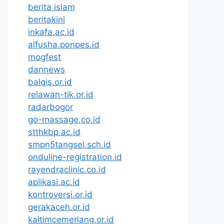
berita islam
beritakini
inkafa.ac.id
alfusha.ponpes.id
mogfest
dannews
balqis.or.id
relawan-tik.or.id
radarbogor
go-massage.co.id
stthkbp.ac.id
smpn5tangsel.sch.id
onduline-registration.id
rayendraclinic.co.id
aplikasi.ac.id
kontroversi.or.id
gerakaceh.or.id
kaltimcemerlang.or.id