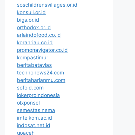
soschildrensvillages.or.id
konsuil.or.id
bigs.or.id
orthodox.or.id
arlaindofood.co.id
koranriau.co.id
promonavigator.co.id
kompastimur
beritabatavias
technonews24.com
beritaharianmu.com
sofold.com
lokerproindonesia
olxponsel
semestasinema
imtelkom.ac.id
indosat.net.id
goaceh