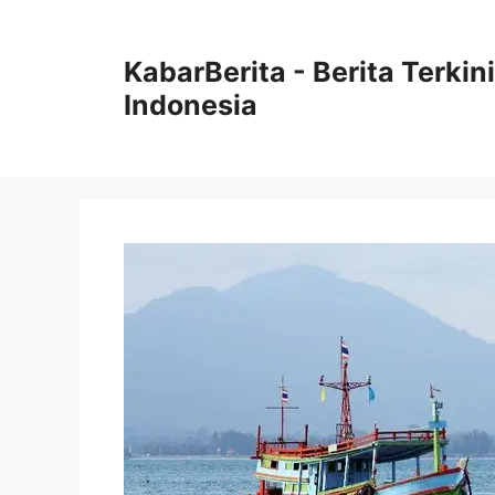
Langsung
ke
KabarBerita - Berita Terki
isi
Indonesia